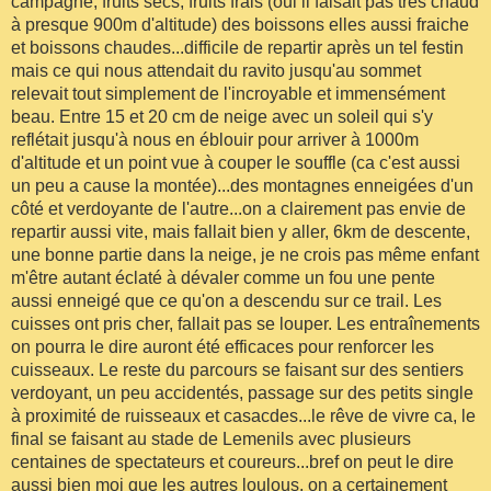
campagne, fruits secs, fruits frais (oui il faisait pas très chaud
à presque 900m d'altitude) des boissons elles aussi fraiche
et boissons chaudes...difficile de repartir après un tel festin
mais ce qui nous attendait du ravito jusqu'au sommet
relevait tout simplement de l'incroyable et immensément
beau. Entre 15 et 20 cm de neige avec un soleil qui s'y
reflétait jusqu'à nous en éblouir pour arriver à 1000m
d'altitude et un point vue à couper le souffle (ca c'est aussi
un peu a cause la montée)...des montagnes enneigées d'un
côté et verdoyante de l'autre...on a clairement pas envie de
repartir aussi vite, mais fallait bien y aller, 6km de descente,
une bonne partie dans la neige, je ne crois pas même enfant
m'être autant éclaté à dévaler comme un fou une pente
aussi enneigé que ce qu'on a descendu sur ce trail. Les
cuisses ont pris cher, fallait pas se louper. Les entraînements
on pourra le dire auront été efficaces pour renforcer les
cuisseaux. Le reste du parcours se faisant sur des sentiers
verdoyant, un peu accidentés, passage sur des petits single
à proximité de ruisseaux et casacdes...le rêve de vivre ca, le
final se faisant au stade de Lemenils avec plusieurs
centaines de spectateurs et coureurs...bref on peut le dire
aussi bien moi que les autres loulous, on a certainement