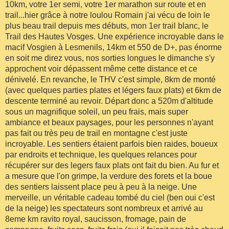
10km, votre 1er semi, votre 1er marathon sur route et en
trail...hier grâce à notre loulou Romain j'ai vécu de loin le
plus beau trail depuis mes débuts, mon 1er trail blanc, le
Trail des Hautes Vosges. Une expérience incroyable dans le
macif Vosgien à Lesmenils, 14km et 550 de D+, pas énorme
en soit me direz vous, nos sorties longues le dimanche s'y
approchent voir dépassent même cette distance et ce
dénivelé. En revanche, le THV c'est simple, 8km de monté
(avec quelques parties plates et légers faux plats) et 6km de
descente terminé au revoir. Départ donc a 520m d'altitude
sous un magnifique soleil, un peu frais, mais super
ambiance et beaux paysages, pour les personnes n'ayant
pas fait ou très peu de trail en montagne c'est juste
incroyable. Les sentiers étaient parfois bien raides, boueux
par endroits et technique, les quelques relances pour
récupérer sur des legers faux plats ont fait du bien. Au fur et
a mesure que l'on grimpe, la verdure des forets et la boue
des sentiers laissent place peu à peu à la neige. Une
merveille, un véritable cadeau tombé du ciel (ben oui c'est
de la neige) les spectateurs sont nombreux et arrivé au
8eme km ravito royal, saucisson, fromage, pain de