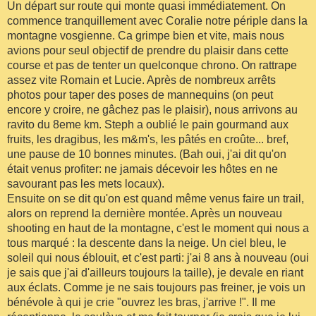
Un départ sur route qui monte quasi immédiatement. On
commence tranquillement avec Coralie notre périple dans la
montagne vosgienne. Ca grimpe bien et vite, mais nous
avions pour seul objectif de prendre du plaisir dans cette
course et pas de tenter un quelconque chrono. On rattrape
assez vite Romain et Lucie. Après de nombreux arrêts
photos pour taper des poses de mannequins (on peut
encore y croire, ne gâchez pas le plaisir), nous arrivons au
ravito du 8eme km. Steph a oublié le pain gourmand aux
fruits, les dragibus, les m&m's, les pâtés en croûte... bref,
une pause de 10 bonnes minutes. (Bah oui, j'ai dit qu'on
était venus profiter: ne jamais décevoir les hôtes en ne
savourant pas les mets locaux).
Ensuite on se dit qu'on est quand même venus faire un trail,
alors on reprend la dernière montée. Après un nouveau
shooting en haut de la montagne, c'est le moment qui nous a
tous marqué : la descente dans la neige. Un ciel bleu, le
soleil qui nous éblouit, et c'est parti: j'ai 8 ans à nouveau (oui
je sais que j'ai d'ailleurs toujours la taille), je devale en riant
aux éclats. Comme je ne sais toujours pas freiner, je vois un
bénévole à qui je crie "ouvrez les bras, j'arrive !". Il me