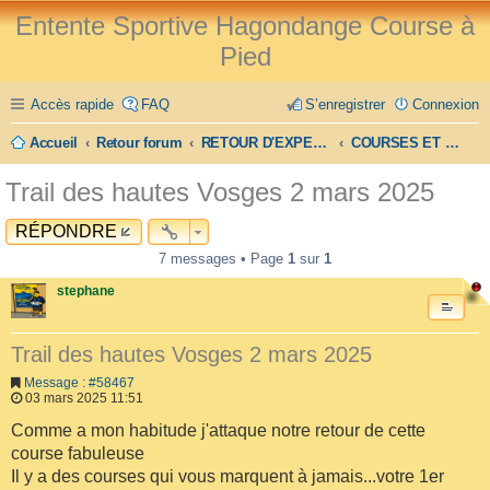
Entente Sportive Hagondange Course à
Pied
Accès rapide
FAQ
S’enregistrer
Connexion
Accueil
Retour forum
RETOUR D'EXPERIENCE
COURSES ET TRAILS
Trail des hautes Vosges 2 mars 2025
RÉPONDRE
7 messages • Page
1
sur
1
stephane
Trail des hautes Vosges 2 mars 2025
Message : #58467
03 mars 2025 11:51
Comme a mon habitude j'attaque notre retour de cette
course fabuleuse
Il y a des courses qui vous marquent à jamais...votre 1er