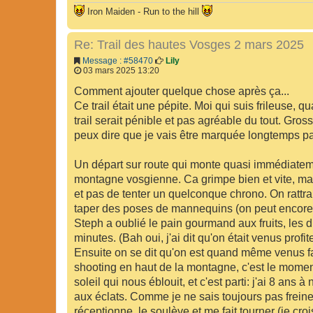
Iron Maiden - Run to the hill
Re: Trail des hautes Vosges 2 mars 2025
Message : #58470
Lily
03 mars 2025 13:20
Comment ajouter quelque chose après ça...
Ce trail était une pépite. Moi qui suis frileuse
trail serait pénible et pas agréable du tout. Gro
peux dire que je vais être marquée longtemps par
Un départ sur route qui monte quasi immédiatem
montagne vosgienne. Ca grimpe bien et vite, mai
et pas de tenter un quelconque chrono. On rattr
taper des poses de mannequins (on peut encore y
Steph a oublié le pain gourmand aux fruits, les 
minutes. (Bah oui, j'ai dit qu'on était venus prof
Ensuite on se dit qu'on est quand même venus fa
shooting en haut de la montagne, c'est le moment
soleil qui nous éblouit, et c'est parti: j'ai 8 ans à
aux éclats. Comme je ne sais toujours pas freiner, 
réceptionne, le soulève et me fait tourner (je crois