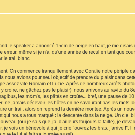
, quand le speaker a annoncé 15cm de neige en haut, je me disais
sse erreur, même si je n'ai qu'une année de recul en tant que cou
 le trail blanc
ent. On commence tranquillement avec Coralie notre périple da
s nous avions pour seul objectif de prendre du plaisir dans cet
ape assez vite Romain et Lucie. Après de nombreux arrêts photo
 croire, ne gâchez pas le plaisir), nous arrivons au ravito du 
dragibus, les m&m's, les pâtés en croûte... bref, une pause de 1
iter: ne jamais décevoir les hôtes en ne savourant pas les mets l
ire un trail, alors on reprend la dernière montée. Après un nou
 qui nous a tous marqué : la descente dans la neige. Un ciel bl
 nouveau (oui je sais que j'ai d'ailleurs toujours la taille), je deval
je vois un bénévole à qui je crie "ouvrez les bras, j'arrive !". Il
 que je lui ai fait sa journée aussi)...