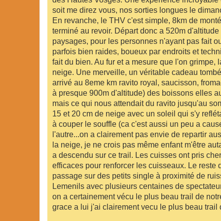
soit me direz vous, nos sorties longues le dima
En revanche, le THV c'est simple, 8km de monté 
terminé au revoir. Départ donc a 520m d'altitude
paysages, pour les personnes n'ayant pas fait ou 
parfois bien raides, boueux par endroits et tech
fait du bien. Au fur et a mesure que l'on grimpe, 
neige. Une merveille, un véritable cadeau tombé 
arrivé au 8eme km ravito royal, saucisson, fromage
à presque 900m d'altitude) des boissons elles auss
mais ce qui nous attendait du ravito jusqu'au s
15 et 20 cm de neige avec un soleil qui s'y reflét
à couper le souffle (ca c'est aussi un peu a ca
l'autre...on a clairement pas envie de repartir au
la neige, je ne crois pas même enfant m'être au
a descendu sur ce trail. Les cuisses ont pris cher
efficaces pour renforcer les cuisseaux. Le reste
passage sur des petits single à proximité de ruiss
Lemenils avec plusieurs centaines de spectateurs 
on a certainement vécu le plus beau trail de notre
grace a lui j'ai clairement vecu le plus beau trai