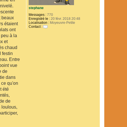
nivelé.
stephane
escente
Messages :
770
t beaux
Enregistré le :
20 févr. 2018 20:48
Localisation :
Moyeuvre-Petite
rs étaient
Contact :
lats ont
C
o
 peu à la
n
x et
t
a
très chaud
c
 festin
t
e
eau. Entre
r
point vue
s
t
e de
e
rtie dans
p
h
 ce qu'on
a
t été
n
e
ntés,
ade de
 loulous,
articiper,