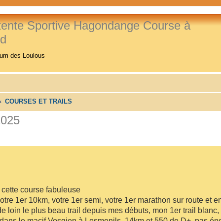
tente Sportive Hagondange Course à
ed
rum des Loulous
COURSES ET TRAILS
2025
 cette course fabuleuse
otre 1er 10km, votre 1er semi, votre 1er marathon sur route et e
de loin le plus beau trail depuis mes débuts, mon 1er trail blanc, 
dans le macif Vosgien à Lesmenils, 14km et 550 de D+, pas é