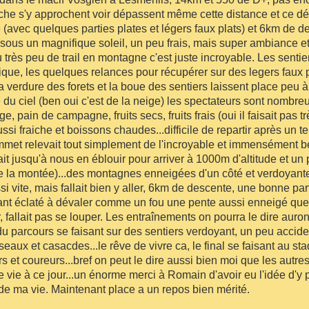
nche s'y approchent voir dépassent même cette distance et ce dé
(avec quelques parties plates et légers faux plats) et 6km de d
 sous un magnifique soleil, un peu frais, mais super ambiance e
très peu de trail en montagne c'est juste incroyable. Les sentie
nique, les quelques relances pour récupérer sur des legers faux p
la verdure des forets et la boue des sentiers laissent place peu à
du ciel (ben oui c'est de la neige) les spectateurs sont nombreu
, pain de campagne, fruits secs, fruits frais (oui il faisait pas 
i fraiche et boissons chaudes...difficile de repartir après un tel
ommet relevait tout simplement de l'incroyable et immensément b
ait jusqu'à nous en éblouir pour arriver à 1000m d'altitude et un 
use la montée)...des montagnes enneigées d'un côté et verdoyant
ssi vite, mais fallait bien y aller, 6km de descente, une bonne pa
tant éclaté à dévaler comme un fou une pente aussi enneigé que
, fallait pas se louper. Les entraînements on pourra le dire auron
 du parcours se faisant sur des sentiers verdoyant, un peu accide
eaux et casacdes...le rêve de vivre ca, le final se faisant au st
et coureurs...bref on peut le dire aussi bien moi que les autres
 vie à ce jour...un énorme merci à Romain d'avoir eu l'idée d'y p
l de ma vie. Maintenant place a un repos bien mérité.