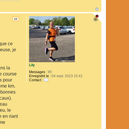
CITATION
 que ce
reuse, je
Lily
ns la
Messages :
95
te course
Enregistré le :
04 sept. 2023 15:41
s pour
Contact :
C
8eme km.
o
0 bonnes
n
t
ocaux).
a
veau
c
t
eu, le
e
e en riant
r
L
 me
i
l