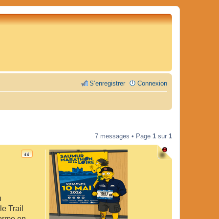
S’enregistrer
Connexion
7 messages • Page
1
sur
1
CITATION
n
le Trail
norme en