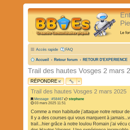
En
Pi
Le fo
Accès rapide
FAQ
Accueil
Retour forum
RETOUR D'EXPERIENCE
Trail des hautes Vosges 2 mars 
RÉPONDRE
Trail des hautes Vosges 2 mars 2025
Message : #58467
stephane
03 mars 2025 11:51
Comme a mon habitude j'attaque notre retour de
Il y a des courses qui vous marquent à jamais...v
trail...hier grâce à notre loulou Romain j'ai vécu 
des Hautes Vosges. Une expérience incroyable 