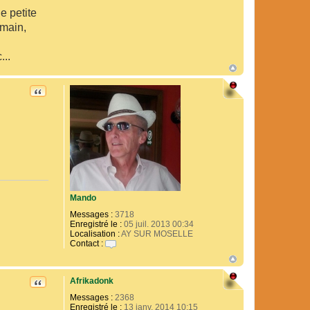
y
e petite
omain,
...
CITATION
Mando
Messages :
3718
Enregistré le :
05 juil. 2013 00:34
Localisation :
AY SUR MOSELLE
Contact :
C
o
n
Afrikadonk
t
CITATION
a
Messages :
2368
c
Enregistré le :
13 janv. 2014 10:15