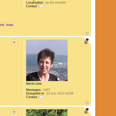
t
Localisation :
ay sur moselle
e
Contact :
r
C
M
o
a
n
n
t
d
a
ent, mais
o
c
t
e
r
CITATION
A
f
r
i
k
a
d
o
n
k
Marie-Line
Messages :
1407
Enregistré le :
22 nov. 2013 16:09
Contact :
C
o
n
t
CITATION
a