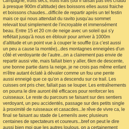
campagne, fruits secs, fruits frais (oui il faisait pas très chaud
à presque 900m d'altitude) des boissons elles aussi fraiche
et boissons chaudes...difficile de repartir après un tel festin
mais ce qui nous attendait du ravito jusqu'au sommet
relevait tout simplement de l'incroyable et immensément
beau. Entre 15 et 20 cm de neige avec un soleil qui s'y
reflétait jusqu'à nous en éblouir pour arriver à 1000m
d'altitude et un point vue à couper le souffle (ca c'est aussi
un peu a cause la montée)...des montagnes enneigées d'un
côté et verdoyante de l'autre...on a clairement pas envie de
repartir aussi vite, mais fallait bien y aller, 6km de descente,
une bonne partie dans la neige, je ne crois pas même enfant
m'être autant éclaté à dévaler comme un fou une pente
aussi enneigé que ce qu'on a descendu sur ce trail. Les
cuisses ont pris cher, fallait pas se louper. Les entraînements
on pourra le dire auront été efficaces pour renforcer les
cuisseaux. Le reste du parcours se faisant sur des sentiers
verdoyant, un peu accidentés, passage sur des petits single
à proximité de ruisseaux et casacdes...le rêve de vivre ca, le
final se faisant au stade de Lemenils avec plusieurs
centaines de spectateurs et coureurs...bref on peut le dire
aussi bien moi que les autres loulous, on a certainement