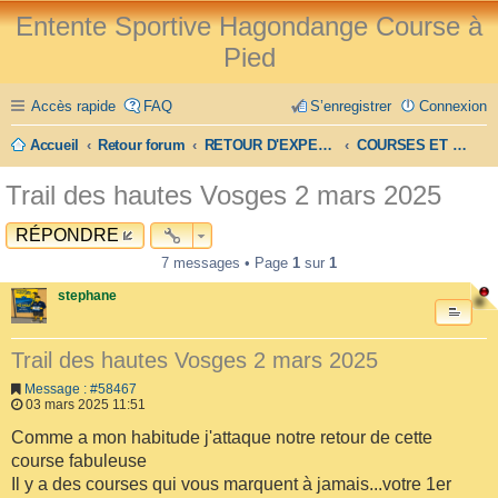
Entente Sportive Hagondange Course à
Pied
Accès rapide
FAQ
S’enregistrer
Connexion
Accueil
Retour forum
RETOUR D'EXPERIENCE
COURSES ET TRAILS
Trail des hautes Vosges 2 mars 2025
RÉPONDRE
7 messages • Page
1
sur
1
stephane
Trail des hautes Vosges 2 mars 2025
Message : #58467
03 mars 2025 11:51
Comme a mon habitude j'attaque notre retour de cette
course fabuleuse
Il y a des courses qui vous marquent à jamais...votre 1er