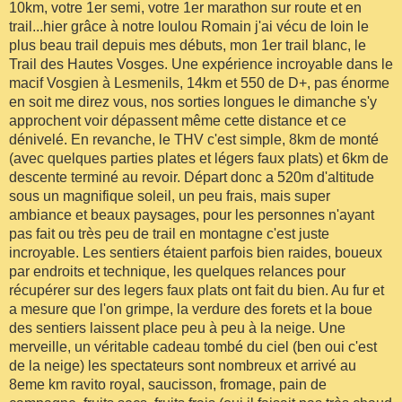
10km, votre 1er semi, votre 1er marathon sur route et en
trail...hier grâce à notre loulou Romain j'ai vécu de loin le
plus beau trail depuis mes débuts, mon 1er trail blanc, le
Trail des Hautes Vosges. Une expérience incroyable dans le
macif Vosgien à Lesmenils, 14km et 550 de D+, pas énorme
en soit me direz vous, nos sorties longues le dimanche s'y
approchent voir dépassent même cette distance et ce
dénivelé. En revanche, le THV c'est simple, 8km de monté
(avec quelques parties plates et légers faux plats) et 6km de
descente terminé au revoir. Départ donc a 520m d'altitude
sous un magnifique soleil, un peu frais, mais super
ambiance et beaux paysages, pour les personnes n'ayant
pas fait ou très peu de trail en montagne c'est juste
incroyable. Les sentiers étaient parfois bien raides, boueux
par endroits et technique, les quelques relances pour
récupérer sur des legers faux plats ont fait du bien. Au fur et
a mesure que l'on grimpe, la verdure des forets et la boue
des sentiers laissent place peu à peu à la neige. Une
merveille, un véritable cadeau tombé du ciel (ben oui c'est
de la neige) les spectateurs sont nombreux et arrivé au
8eme km ravito royal, saucisson, fromage, pain de