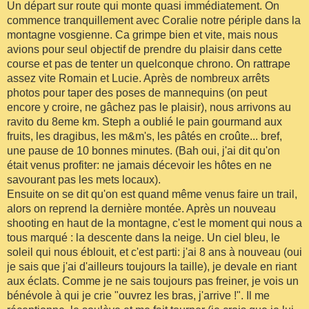
Un départ sur route qui monte quasi immédiatement. On
commence tranquillement avec Coralie notre périple dans la
montagne vosgienne. Ca grimpe bien et vite, mais nous
avions pour seul objectif de prendre du plaisir dans cette
course et pas de tenter un quelconque chrono. On rattrape
assez vite Romain et Lucie. Après de nombreux arrêts
photos pour taper des poses de mannequins (on peut
encore y croire, ne gâchez pas le plaisir), nous arrivons au
ravito du 8eme km. Steph a oublié le pain gourmand aux
fruits, les dragibus, les m&m's, les pâtés en croûte... bref,
une pause de 10 bonnes minutes. (Bah oui, j'ai dit qu'on
était venus profiter: ne jamais décevoir les hôtes en ne
savourant pas les mets locaux).
Ensuite on se dit qu'on est quand même venus faire un trail,
alors on reprend la dernière montée. Après un nouveau
shooting en haut de la montagne, c'est le moment qui nous a
tous marqué : la descente dans la neige. Un ciel bleu, le
soleil qui nous éblouit, et c'est parti: j'ai 8 ans à nouveau (oui
je sais que j'ai d'ailleurs toujours la taille), je devale en riant
aux éclats. Comme je ne sais toujours pas freiner, je vois un
bénévole à qui je crie "ouvrez les bras, j'arrive !". Il me