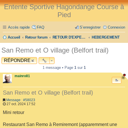
Entente Sportive Hagondange Course à
Pied
Accès rapide
FAQ
S’enregistrer
Connexion
Accueil
Retour forum
RETOUR D'EXPERIENCE
HEBERGEMENT
San Remo et O village (Belfort trail)
RÉPONDRE
1 message • Page
1
sur
1
mainro81
San Remo et O village (Belfort trail)
Message : #58023
27 oct. 2024 17:52
Mini retour
Restaurant San Remo à Remiremont (apparemment une