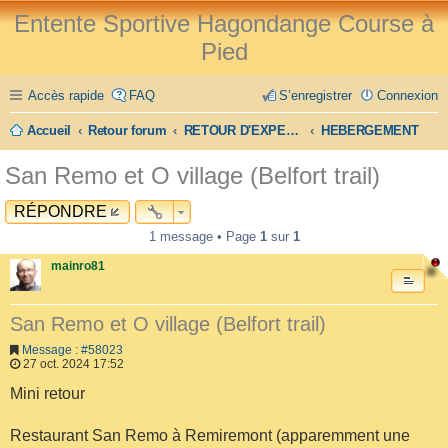
Entente Sportive Hagondange Course à
Pied
Accès rapide
FAQ
S’enregistrer
Connexion
Accueil
Retour forum
RETOUR D'EXPERIENCE
HEBERGEMENT
San Remo et O village (Belfort trail)
RÉPONDRE
1 message • Page
1
sur
1
mainro81
San Remo et O village (Belfort trail)
Message : #58023
27 oct. 2024 17:52
Mini retour
Restaurant San Remo à Remiremont (apparemment une