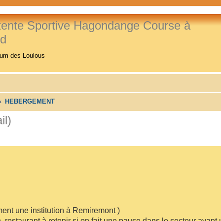
tente Sportive Hagondange Course à
ed
rum des Loulous
HEBERGEMENT
il)
t une institution à Remiremont )
,restaurant à retenir si on fait une pause dans le secteur avant u