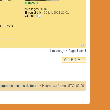
mainro81
Messages :
1687
Enregistré le :
05 juil. 2013 21:01
Contact :
C
o
inutes à
n
t
a
c
t
e
r
m
1 message • Page
1
sur
1
a
i
ALLER À
n
r
o
8
1
rimer les cookies du forum
Heures au format
UTC+02:00