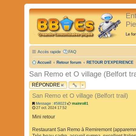
En
Pi
Le fo
Accès rapide
FAQ
Accueil
Retour forum
RETOUR D'EXPERIENCE
San Remo et O village (Belfort tra
RÉPONDRE
San Remo et O village (Belfort trail)
Message : #58023
mainro81
27 oct. 2024 17:52
Mini retour
Restaurant San Remo à Remiremont (apparemmen
Très beau cadre, accueil sympa, excellent Italien 