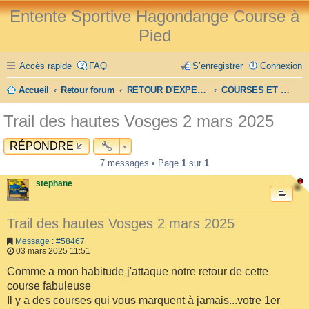
Entente Sportive Hagondange Course à
Pied
Accès rapide
FAQ
S’enregistrer
Connexion
Accueil
Retour forum
RETOUR D'EXPERIENCE
COURSES ET TRAILS
Trail des hautes Vosges 2 mars 2025
RÉPONDRE
7 messages • Page
1
sur
1
stephane
Trail des hautes Vosges 2 mars 2025
Message : #58467
03 mars 2025 11:51
Comme a mon habitude j'attaque notre retour de cette
course fabuleuse
Il y a des courses qui vous marquent à jamais...votre 1er