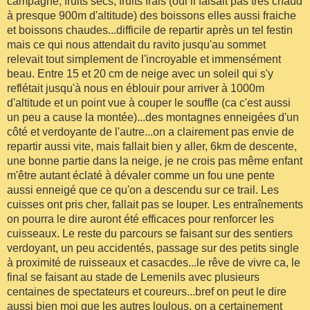
campagne, fruits secs, fruits frais (oui il faisait pas très chaud
à presque 900m d'altitude) des boissons elles aussi fraiche
et boissons chaudes...difficile de repartir après un tel festin
mais ce qui nous attendait du ravito jusqu'au sommet
relevait tout simplement de l'incroyable et immensément
beau. Entre 15 et 20 cm de neige avec un soleil qui s'y
reflétait jusqu'à nous en éblouir pour arriver à 1000m
d'altitude et un point vue à couper le souffle (ca c'est aussi
un peu a cause la montée)...des montagnes enneigées d'un
côté et verdoyante de l'autre...on a clairement pas envie de
repartir aussi vite, mais fallait bien y aller, 6km de descente,
une bonne partie dans la neige, je ne crois pas même enfant
m'être autant éclaté à dévaler comme un fou une pente
aussi enneigé que ce qu'on a descendu sur ce trail. Les
cuisses ont pris cher, fallait pas se louper. Les entraînements
on pourra le dire auront été efficaces pour renforcer les
cuisseaux. Le reste du parcours se faisant sur des sentiers
verdoyant, un peu accidentés, passage sur des petits single
à proximité de ruisseaux et casacdes...le rêve de vivre ca, le
final se faisant au stade de Lemenils avec plusieurs
centaines de spectateurs et coureurs...bref on peut le dire
aussi bien moi que les autres loulous, on a certainement