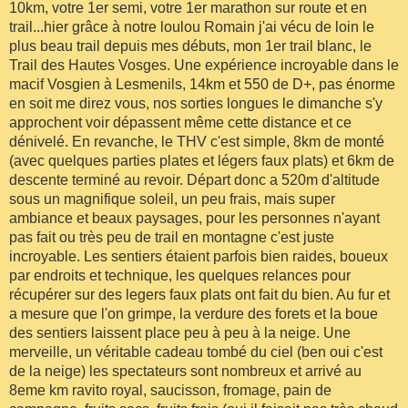
10km, votre 1er semi, votre 1er marathon sur route et en
trail...hier grâce à notre loulou Romain j'ai vécu de loin le
plus beau trail depuis mes débuts, mon 1er trail blanc, le
Trail des Hautes Vosges. Une expérience incroyable dans le
macif Vosgien à Lesmenils, 14km et 550 de D+, pas énorme
en soit me direz vous, nos sorties longues le dimanche s'y
approchent voir dépassent même cette distance et ce
dénivelé. En revanche, le THV c'est simple, 8km de monté
(avec quelques parties plates et légers faux plats) et 6km de
descente terminé au revoir. Départ donc a 520m d'altitude
sous un magnifique soleil, un peu frais, mais super
ambiance et beaux paysages, pour les personnes n'ayant
pas fait ou très peu de trail en montagne c'est juste
incroyable. Les sentiers étaient parfois bien raides, boueux
par endroits et technique, les quelques relances pour
récupérer sur des legers faux plats ont fait du bien. Au fur et
a mesure que l'on grimpe, la verdure des forets et la boue
des sentiers laissent place peu à peu à la neige. Une
merveille, un véritable cadeau tombé du ciel (ben oui c'est
de la neige) les spectateurs sont nombreux et arrivé au
8eme km ravito royal, saucisson, fromage, pain de