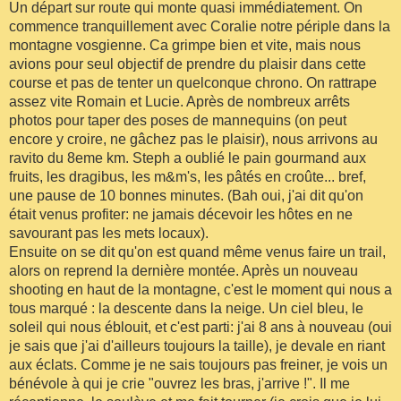
Un départ sur route qui monte quasi immédiatement. On
commence tranquillement avec Coralie notre périple dans la
montagne vosgienne. Ca grimpe bien et vite, mais nous
avions pour seul objectif de prendre du plaisir dans cette
course et pas de tenter un quelconque chrono. On rattrape
assez vite Romain et Lucie. Après de nombreux arrêts
photos pour taper des poses de mannequins (on peut
encore y croire, ne gâchez pas le plaisir), nous arrivons au
ravito du 8eme km. Steph a oublié le pain gourmand aux
fruits, les dragibus, les m&m's, les pâtés en croûte... bref,
une pause de 10 bonnes minutes. (Bah oui, j'ai dit qu'on
était venus profiter: ne jamais décevoir les hôtes en ne
savourant pas les mets locaux).
Ensuite on se dit qu'on est quand même venus faire un trail,
alors on reprend la dernière montée. Après un nouveau
shooting en haut de la montagne, c'est le moment qui nous a
tous marqué : la descente dans la neige. Un ciel bleu, le
soleil qui nous éblouit, et c'est parti: j'ai 8 ans à nouveau (oui
je sais que j'ai d'ailleurs toujours la taille), je devale en riant
aux éclats. Comme je ne sais toujours pas freiner, je vois un
bénévole à qui je crie "ouvrez les bras, j'arrive !". Il me