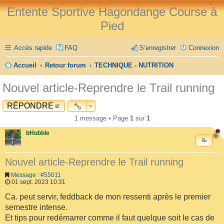
Entente Sportive Hagondange Course à
Pied
Accès rapide
FAQ
S’enregistrer
Connexion
Accueil
Retour forum
TECHNIQUE - NUTRITION
Nouvel article-Reprendre le Trail running
RÉPONDRE
1 message • Page
1
sur
1
bHubble
Nouvel article-Reprendre le Trail running
Message : #55011
01 sept. 2023 10:31
Ca. peut servir, feddback de mon ressenti après le premier
semestre intense.
Et tips pour redémarrer comme il faut quelque soit le cas de