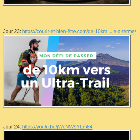
Jour 23:
https://courir-et-bien-être.com/de-10km ... e-a-terme/
Jour 24:
https://youtu.be/jWcNW9YLm84