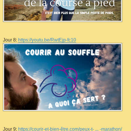
Jour 8:
https://youtu.be/RwtEjp-fc10
Jour 9:
https://courir-et-bien-être.com/peux-t- ... -marathon/