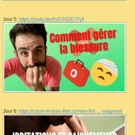
Jour 5:
https://youtu.be/AvS3XDD7Fj4
Jour 6:
https://courir-et-bien-être.com/en-fini ... -saignent/