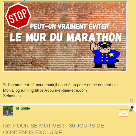
Si l'homme est né pour courir,il court à sa perte en ne courant plus -
Mon Blog running:https://courir-et-bien-être.com
Sebastien
bHubble
Re: POUR SE MOTIVER - 30 JOURS DE
CONTENUS EXCLUSIF