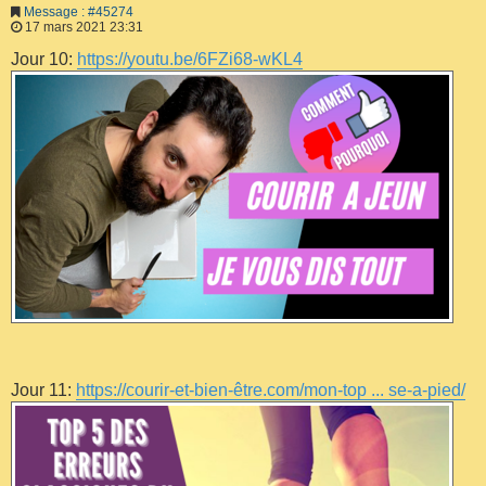
Message : #45274
17 mars 2021 23:31
Jour 10:
https://youtu.be/6FZi68-wKL4
Jour 11:
https://courir-et-bien-être.com/mon-top ... se-a-pied/