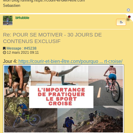
Mon Blog running:https://courir-et-bien-être.com
Sebastien
bHubble
Re: POUR SE MOTIVER - 30 JOURS DE
CONTENUS EXCLUSIF
Message : #45238
12 mars 2021 09:11
Jour 4:
https://courir-et-bien-être.com/pourquo ... rt-croise/