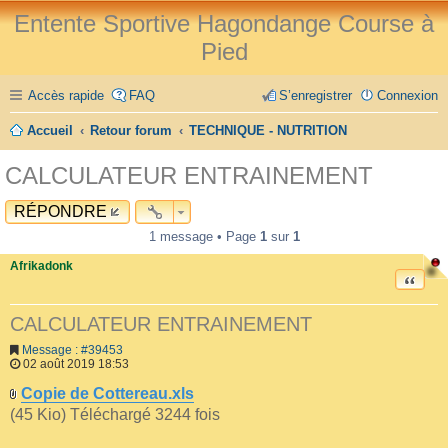
Entente Sportive Hagondange Course à
Pied
Accès rapide
FAQ
S’enregistrer
Connexion
Accueil
Retour forum
TECHNIQUE - NUTRITION
CALCULATEUR ENTRAINEMENT
RÉPONDRE
1 message • Page
1
sur
1
Afrikadonk
CITAT
CALCULATEUR ENTRAINEMENT
Message : #39453
02 août 2019 18:53
Copie de Cottereau.xls
(45 Kio) Téléchargé 3244 fois