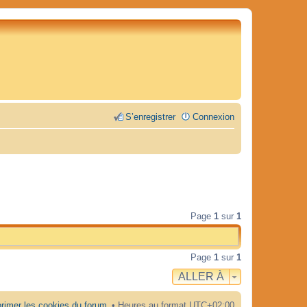
S’enregistrer
Connexion
Page
1
sur
1
Page
1
sur
1
ALLER À
rimer les cookies du forum
Heures au format
UTC+02:00