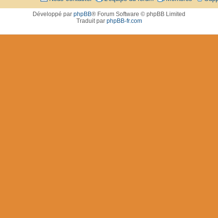
Développé par
phpBB
® Forum Software © phpBB Limited
Traduit par
phpBB-fr.com