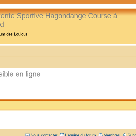
tente Sportive Hagondange Course à
ed
rum des Loulous
ible en ligne
Nous contacter
L’équipe du forum
Membres
Supp