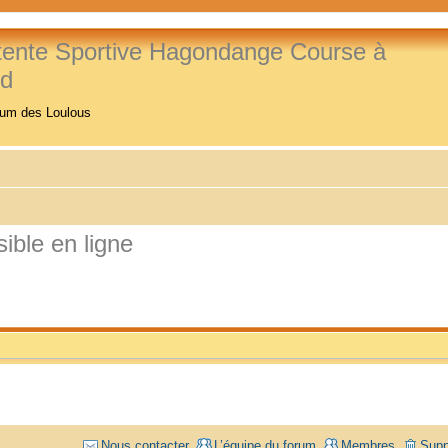
tente Sportive Hagondange Course à
ed
rum des Loulous
ible en ligne
Nous contacter
L’équipe du forum
Membres
Supp