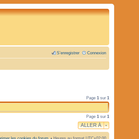
S’enregistrer
Connexion
Page
1
sur
1
Page
1
sur
1
ALLER À
rimer les cookies du forum
Heures au format
UTC+02:00