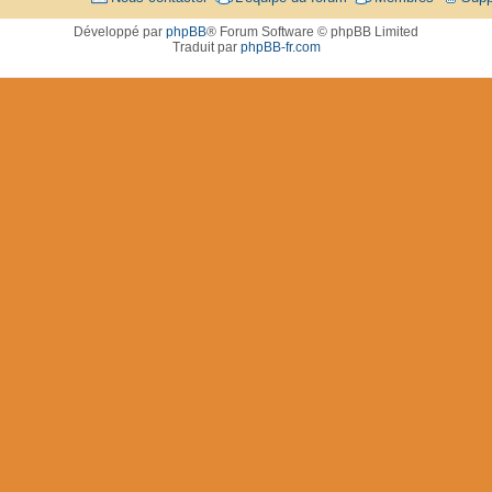
Développé par
phpBB
® Forum Software © phpBB Limited
Traduit par
phpBB-fr.com