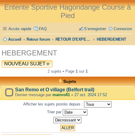
Entente Sportive Hagondange Course à
Pied
Accès rapide
FAQ
S’enregistrer
Connexion
Accueil
Retour forum
RETOUR D'EXPERIENCE
HEBERGEMENT
HEBERGEMENT
NOUVEAU SUJET
2 sujets • Page
1
sur
1
Sujets
San Remo et O village (Belfort trail)
Dernier message par
mainro81
«
27 oct. 2024 17:52
Afficher les sujets postés depuis :
Trier par