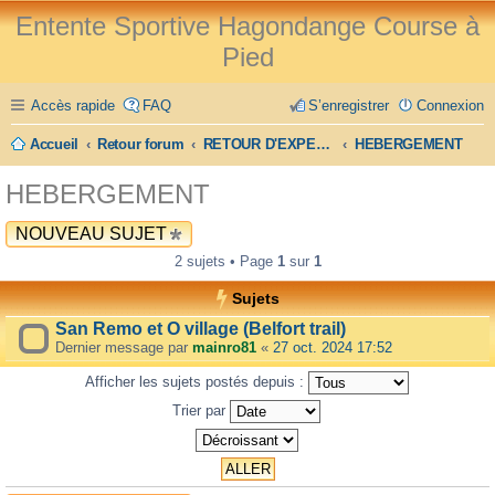
Entente Sportive Hagondange Course à
Pied
Accès rapide
FAQ
S’enregistrer
Connexion
Accueil
Retour forum
RETOUR D'EXPERIENCE
HEBERGEMENT
HEBERGEMENT
NOUVEAU SUJET
2 sujets • Page
1
sur
1
Sujets
San Remo et O village (Belfort trail)
Dernier message par
mainro81
«
27 oct. 2024 17:52
Afficher les sujets postés depuis :
Trier par