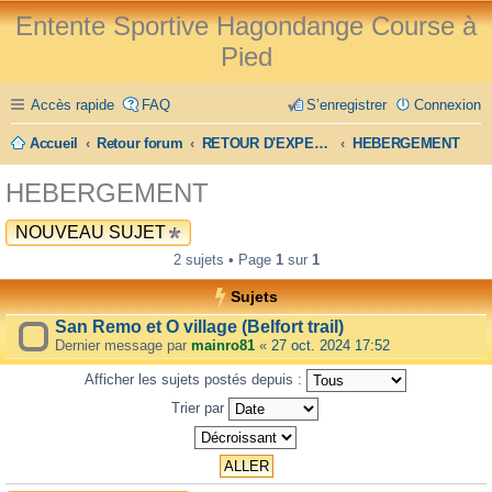
Entente Sportive Hagondange Course à
Pied
Accès rapide
FAQ
S’enregistrer
Connexion
Accueil
Retour forum
RETOUR D'EXPERIENCE
HEBERGEMENT
HEBERGEMENT
NOUVEAU SUJET
2 sujets • Page
1
sur
1
Sujets
San Remo et O village (Belfort trail)
Dernier message par
mainro81
«
27 oct. 2024 17:52
Afficher les sujets postés depuis :
Trier par