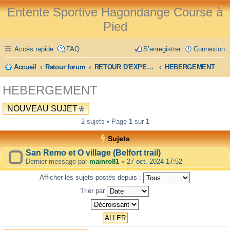
Entente Sportive Hagondange Course à
Pied
Accès rapide
FAQ
S’enregistrer
Connexion
Accueil
Retour forum
RETOUR D'EXPERIENCE
HEBERGEMENT
HEBERGEMENT
NOUVEAU SUJET
2 sujets • Page
1
sur
1
Sujets
San Remo et O village (Belfort trail)
Dernier message par
mainro81
«
27 oct. 2024 17:52
Afficher les sujets postés depuis :
Trier par