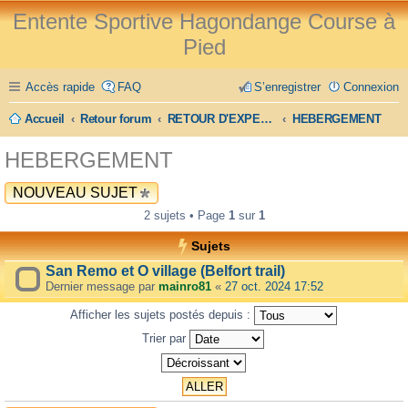
Entente Sportive Hagondange Course à
Pied
Accès rapide
FAQ
S’enregistrer
Connexion
Accueil
Retour forum
RETOUR D'EXPERIENCE
HEBERGEMENT
HEBERGEMENT
NOUVEAU SUJET
2 sujets • Page
1
sur
1
Sujets
San Remo et O village (Belfort trail)
Dernier message par
mainro81
«
27 oct. 2024 17:52
Afficher les sujets postés depuis :
Trier par