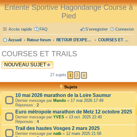
Entente Sportive Hagondange Course à
Pied
Accès rapide
FAQ
S’enregistrer
Connexion
Accueil
Retour forum
RETOUR D'EXPERIENCE
COURSES ET TRAILS
COURSES ET TRAILS
NOUVEAU SUJET
27 sujets
1
2
Sujets
10 mai 2026 marathon de la Loire Saumur
Dernier message par
Mando
«
17 mai 2026 17:49
Réponses :
2
Euro métropole marathon de Metz 12 octobre 2025
Dernier message par
YVES
«
13 oct. 2025 22:40
Réponses :
4
Trail des hautes Vosges 2 mars 2025
Dernier message par
natb
«
12 mars 2025 21:58