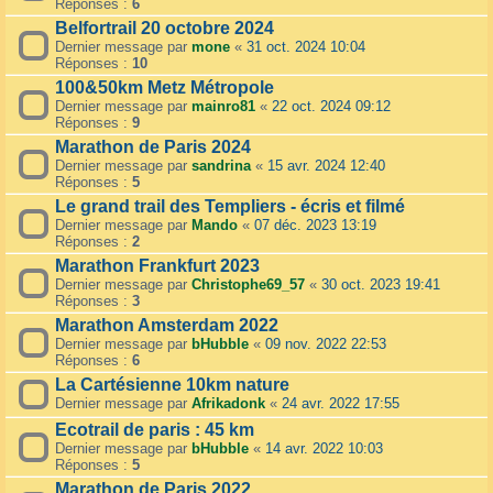
Réponses :
6
Belfortrail 20 octobre 2024
Dernier message par
mone
«
31 oct. 2024 10:04
Réponses :
10
100&50km Metz Métropole
Dernier message par
mainro81
«
22 oct. 2024 09:12
Réponses :
9
Marathon de Paris 2024
Dernier message par
sandrina
«
15 avr. 2024 12:40
Réponses :
5
Le grand trail des Templiers - écris et filmé
Dernier message par
Mando
«
07 déc. 2023 13:19
Réponses :
2
Marathon Frankfurt 2023
Dernier message par
Christophe69_57
«
30 oct. 2023 19:41
Réponses :
3
Marathon Amsterdam 2022
Dernier message par
bHubble
«
09 nov. 2022 22:53
Réponses :
6
La Cartésienne 10km nature
Dernier message par
Afrikadonk
«
24 avr. 2022 17:55
Ecotrail de paris : 45 km
Dernier message par
bHubble
«
14 avr. 2022 10:03
Réponses :
5
Marathon de Paris 2022