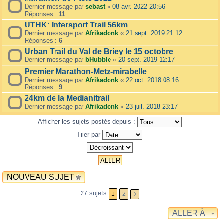
Dernier message par
sebast
«
08 avr. 2022 20:56
Réponses :
11
UTHK: Intersport Trail 56km
Dernier message par
Afrikadonk
«
21 sept. 2019 21:12
Réponses :
6
Urban Trail du Val de Briey le 15 octobre
Dernier message par
bHubble
«
20 sept. 2019 12:17
Premier Marathon-Metz-mirabelle
Dernier message par
Afrikadonk
«
22 oct. 2018 08:16
Réponses :
9
24km de la Medianitrail
Dernier message par
Afrikadonk
«
23 juil. 2018 23:17
Afficher les sujets postés depuis :
Trier par
NOUVEAU SUJET
27 sujets
1
2
ALLER À