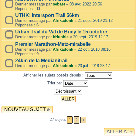
Dernier message par
sebast
«
08 avr. 2022 20:56
Réponses :
11
UTHK: Intersport Trail 56km
Dernier message par
Afrikadonk
«
21 sept. 2019 21:12
Réponses :
6
Urban Trail du Val de Briey le 15 octobre
Dernier message par
bHubble
«
20 sept. 2019 12:17
Premier Marathon-Metz-mirabelle
Dernier message par
Afrikadonk
«
22 oct. 2018 08:16
Réponses :
9
24km de la Medianitrail
Dernier message par
Afrikadonk
«
23 juil. 2018 23:17
Afficher les sujets postés depuis :
Trier par
NOUVEAU SUJET
27 sujets
1
2
ALLER À