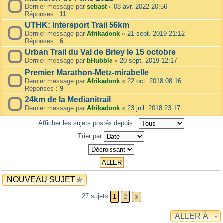
Dernier message par
sebast
«
08 avr. 2022 20:56
Réponses :
11
UTHK: Intersport Trail 56km
Dernier message par
Afrikadonk
«
21 sept. 2019 21:12
Réponses :
6
Urban Trail du Val de Briey le 15 octobre
Dernier message par
bHubble
«
20 sept. 2019 12:17
Premier Marathon-Metz-mirabelle
Dernier message par
Afrikadonk
«
22 oct. 2018 08:16
Réponses :
9
24km de la Medianitrail
Dernier message par
Afrikadonk
«
23 juil. 2018 23:17
Afficher les sujets postés depuis :
Trier par
NOUVEAU SUJET
27 sujets
1
2
ALLER À