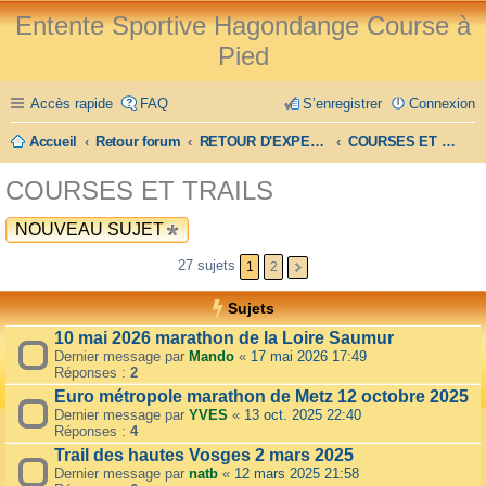
Entente Sportive Hagondange Course à
Pied
Accès rapide
FAQ
S’enregistrer
Connexion
Accueil
Retour forum
RETOUR D'EXPERIENCE
COURSES ET TRAILS
COURSES ET TRAILS
NOUVEAU SUJET
27 sujets
1
2
Sujets
10 mai 2026 marathon de la Loire Saumur
Dernier message par
Mando
«
17 mai 2026 17:49
Réponses :
2
Euro métropole marathon de Metz 12 octobre 2025
Dernier message par
YVES
«
13 oct. 2025 22:40
Réponses :
4
Trail des hautes Vosges 2 mars 2025
Dernier message par
natb
«
12 mars 2025 21:58