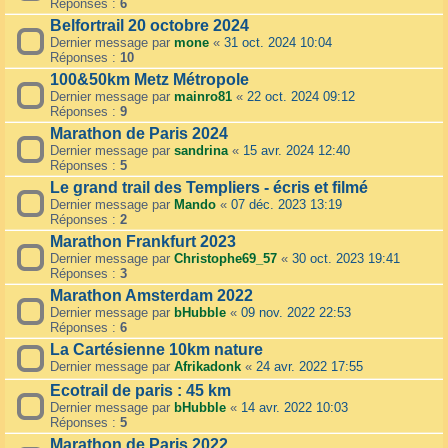
Réponses :
6
Belfortrail 20 octobre 2024
Dernier message par
mone
«
31 oct. 2024 10:04
Réponses :
10
100&50km Metz Métropole
Dernier message par
mainro81
«
22 oct. 2024 09:12
Réponses :
9
Marathon de Paris 2024
Dernier message par
sandrina
«
15 avr. 2024 12:40
Réponses :
5
Le grand trail des Templiers - écris et filmé
Dernier message par
Mando
«
07 déc. 2023 13:19
Réponses :
2
Marathon Frankfurt 2023
Dernier message par
Christophe69_57
«
30 oct. 2023 19:41
Réponses :
3
Marathon Amsterdam 2022
Dernier message par
bHubble
«
09 nov. 2022 22:53
Réponses :
6
La Cartésienne 10km nature
Dernier message par
Afrikadonk
«
24 avr. 2022 17:55
Ecotrail de paris : 45 km
Dernier message par
bHubble
«
14 avr. 2022 10:03
Réponses :
5
Marathon de Paris 2022