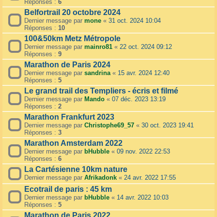
Réponses :
6
Belfortrail 20 octobre 2024
Dernier message par
mone
«
31 oct. 2024 10:04
Réponses :
10
100&50km Metz Métropole
Dernier message par
mainro81
«
22 oct. 2024 09:12
Réponses :
9
Marathon de Paris 2024
Dernier message par
sandrina
«
15 avr. 2024 12:40
Réponses :
5
Le grand trail des Templiers - écris et filmé
Dernier message par
Mando
«
07 déc. 2023 13:19
Réponses :
2
Marathon Frankfurt 2023
Dernier message par
Christophe69_57
«
30 oct. 2023 19:41
Réponses :
3
Marathon Amsterdam 2022
Dernier message par
bHubble
«
09 nov. 2022 22:53
Réponses :
6
La Cartésienne 10km nature
Dernier message par
Afrikadonk
«
24 avr. 2022 17:55
Ecotrail de paris : 45 km
Dernier message par
bHubble
«
14 avr. 2022 10:03
Réponses :
5
Marathon de Paris 2022