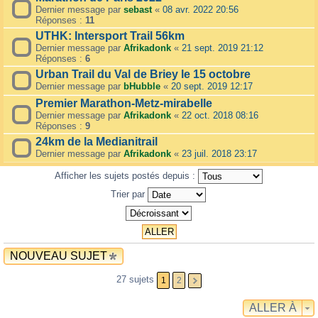
Dernier message par
sebast
«
08 avr. 2022 20:56
Réponses :
11
UTHK: Intersport Trail 56km
Dernier message par
Afrikadonk
«
21 sept. 2019 21:12
Réponses :
6
Urban Trail du Val de Briey le 15 octobre
Dernier message par
bHubble
«
20 sept. 2019 12:17
Premier Marathon-Metz-mirabelle
Dernier message par
Afrikadonk
«
22 oct. 2018 08:16
Réponses :
9
24km de la Medianitrail
Dernier message par
Afrikadonk
«
23 juil. 2018 23:17
Afficher les sujets postés depuis :
Trier par
NOUVEAU SUJET
27 sujets
1
2
ALLER À