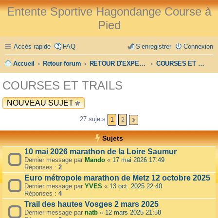
Entente Sportive Hagondange Course à
Pied
Accès rapide
FAQ
S’enregistrer
Connexion
Accueil
Retour forum
RETOUR D'EXPERIENCE
COURSES ET TRAILS
COURSES ET TRAILS
NOUVEAU SUJET
27 sujets
1
2
Sujets
10 mai 2026 marathon de la Loire Saumur
Dernier message par
Mando
«
17 mai 2026 17:49
Réponses :
2
Euro métropole marathon de Metz 12 octobre 2025
Dernier message par
YVES
«
13 oct. 2025 22:40
Réponses :
4
Trail des hautes Vosges 2 mars 2025
Dernier message par
natb
«
12 mars 2025 21:58