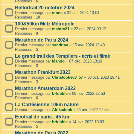
Réponses :
6
Belfortrail 20 octobre 2024
Dernier message par
mone
«
31 oct. 2024 10:04
Réponses :
10
100&50km Metz Métropole
Dernier message par
mainro81
«
22 oct. 2024 09:12
Réponses :
9
Marathon de Paris 2024
Dernier message par
sandrina
«
15 avr. 2024 12:40
Réponses :
5
Le grand trail des Templiers - écris et filmé
Dernier message par
Mando
«
07 déc. 2023 13:19
Réponses :
2
Marathon Frankfurt 2023
Dernier message par
Christophe69_57
«
30 oct. 2023 19:41
Réponses :
3
Marathon Amsterdam 2022
Dernier message par
bHubble
«
09 nov. 2022 22:53
Réponses :
6
La Cartésienne 10km nature
Dernier message par
Afrikadonk
«
24 avr. 2022 17:55
Ecotrail de paris : 45 km
Dernier message par
bHubble
«
14 avr. 2022 10:03
Réponses :
5
Marathon de Paris 2022