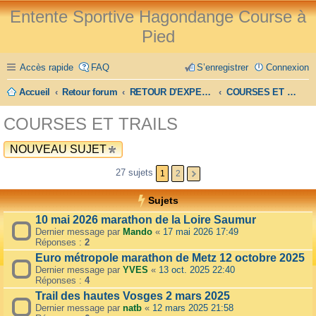
Entente Sportive Hagondange Course à
Pied
Accès rapide
FAQ
S’enregistrer
Connexion
Accueil
Retour forum
RETOUR D'EXPERIENCE
COURSES ET TRAILS
COURSES ET TRAILS
NOUVEAU SUJET
27 sujets
1
2
Sujets
10 mai 2026 marathon de la Loire Saumur
Dernier message par
Mando
«
17 mai 2026 17:49
Réponses :
2
Euro métropole marathon de Metz 12 octobre 2025
Dernier message par
YVES
«
13 oct. 2025 22:40
Réponses :
4
Trail des hautes Vosges 2 mars 2025
Dernier message par
natb
«
12 mars 2025 21:58