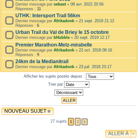
Dernier message par
sebast
«
08 avr. 2022 20:56
Réponses :
11
UTHK: Intersport Trail 56km
Dernier message par
Afrikadonk
«
21 sept. 2019 21:12
Réponses :
6
Urban Trail du Val de Briey le 15 octobre
Dernier message par
bHubble
«
20 sept. 2019 12:17
Premier Marathon-Metz-mirabelle
Dernier message par
Afrikadonk
«
22 oct. 2018 08:16
Réponses :
9
24km de la Medianitrail
Dernier message par
Afrikadonk
«
23 juil. 2018 23:17
Afficher les sujets postés depuis :
Trier par
NOUVEAU SUJET
27 sujets
1
2
ALLER À