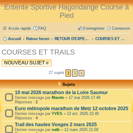
Entente Sportive Hagondange Course à
Pied
Accès rapide
FAQ
S’enregistrer
Connexion
Accueil
Retour forum
RETOUR D'EXPERIENCE
COURSES ET TRAILS
COURSES ET TRAILS
NOUVEAU SUJET
27 sujets
1
2
Sujets
10 mai 2026 marathon de la Loire Saumur
Dernier message par
Mando
«
17 mai 2026 17:49
Réponses :
2
Euro métropole marathon de Metz 12 octobre 2025
Dernier message par
YVES
«
13 oct. 2025 22:40
Réponses :
4
Trail des hautes Vosges 2 mars 2025
Dernier message par
natb
«
12 mars 2025 21:58