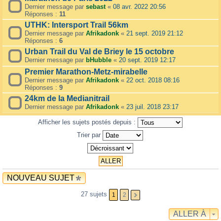
Dernier message par
sebast
«
08 avr. 2022 20:56
Réponses :
11
UTHK: Intersport Trail 56km
Dernier message par
Afrikadonk
«
21 sept. 2019 21:12
Réponses :
6
Urban Trail du Val de Briey le 15 octobre
Dernier message par
bHubble
«
20 sept. 2019 12:17
Premier Marathon-Metz-mirabelle
Dernier message par
Afrikadonk
«
22 oct. 2018 08:16
Réponses :
9
24km de la Medianitrail
Dernier message par
Afrikadonk
«
23 juil. 2018 23:17
Afficher les sujets postés depuis :
Trier par
NOUVEAU SUJET
27 sujets
1
2
ALLER À