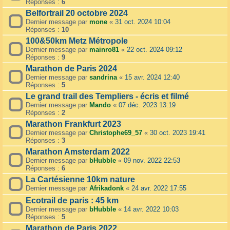
Réponses :
6
Belfortrail 20 octobre 2024
Dernier message par
mone
«
31 oct. 2024 10:04
Réponses :
10
100&50km Metz Métropole
Dernier message par
mainro81
«
22 oct. 2024 09:12
Réponses :
9
Marathon de Paris 2024
Dernier message par
sandrina
«
15 avr. 2024 12:40
Réponses :
5
Le grand trail des Templiers - écris et filmé
Dernier message par
Mando
«
07 déc. 2023 13:19
Réponses :
2
Marathon Frankfurt 2023
Dernier message par
Christophe69_57
«
30 oct. 2023 19:41
Réponses :
3
Marathon Amsterdam 2022
Dernier message par
bHubble
«
09 nov. 2022 22:53
Réponses :
6
La Cartésienne 10km nature
Dernier message par
Afrikadonk
«
24 avr. 2022 17:55
Ecotrail de paris : 45 km
Dernier message par
bHubble
«
14 avr. 2022 10:03
Réponses :
5
Marathon de Paris 2022