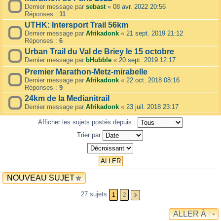
Dernier message par
sebast
«
08 avr. 2022 20:56
Réponses :
11
UTHK: Intersport Trail 56km
Dernier message par
Afrikadonk
«
21 sept. 2019 21:12
Réponses :
6
Urban Trail du Val de Briey le 15 octobre
Dernier message par
bHubble
«
20 sept. 2019 12:17
Premier Marathon-Metz-mirabelle
Dernier message par
Afrikadonk
«
22 oct. 2018 08:16
Réponses :
9
24km de la Medianitrail
Dernier message par
Afrikadonk
«
23 juil. 2018 23:17
Afficher les sujets postés depuis :
Trier par
NOUVEAU SUJET
27 sujets
1
2
ALLER À