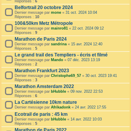
Réponses :
6
Belfortrail 20 octobre 2024
Dernier message par
mone
«
31 oct. 2024 10:04
Réponses :
10
100&50km Metz Métropole
Dernier message par
mainro81
«
22 oct. 2024 09:12
Réponses :
9
Marathon de Paris 2024
Dernier message par
sandrina
«
15 avr. 2024 12:40
Réponses :
5
Le grand trail des Templiers - écris et filmé
Dernier message par
Mando
«
07 déc. 2023 13:19
Réponses :
2
Marathon Frankfurt 2023
Dernier message par
Christophe69_57
«
30 oct. 2023 19:41
Réponses :
3
Marathon Amsterdam 2022
Dernier message par
bHubble
«
09 nov. 2022 22:53
Réponses :
6
La Cartésienne 10km nature
Dernier message par
Afrikadonk
«
24 avr. 2022 17:55
Ecotrail de paris : 45 km
Dernier message par
bHubble
«
14 avr. 2022 10:03
Réponses :
5
Marathon de Paris 2022