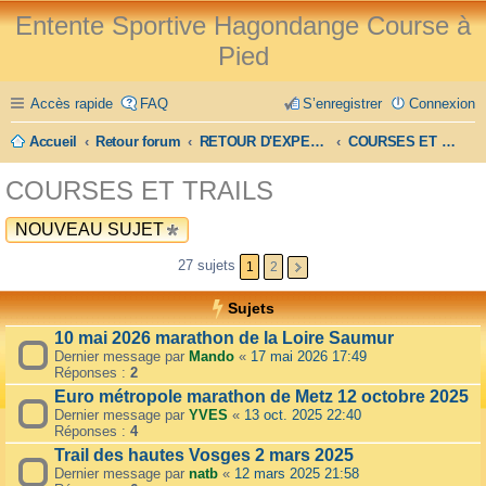
Entente Sportive Hagondange Course à
Pied
Accès rapide
FAQ
S’enregistrer
Connexion
Accueil
Retour forum
RETOUR D'EXPERIENCE
COURSES ET TRAILS
COURSES ET TRAILS
NOUVEAU SUJET
27 sujets
1
2
Sujets
10 mai 2026 marathon de la Loire Saumur
Dernier message par
Mando
«
17 mai 2026 17:49
Réponses :
2
Euro métropole marathon de Metz 12 octobre 2025
Dernier message par
YVES
«
13 oct. 2025 22:40
Réponses :
4
Trail des hautes Vosges 2 mars 2025
Dernier message par
natb
«
12 mars 2025 21:58