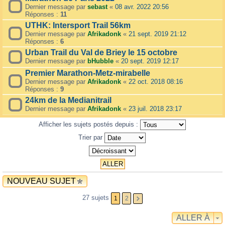
Dernier message par
sebast
«
08 avr. 2022 20:56
Réponses :
11
UTHK: Intersport Trail 56km
Dernier message par
Afrikadonk
«
21 sept. 2019 21:12
Réponses :
6
Urban Trail du Val de Briey le 15 octobre
Dernier message par
bHubble
«
20 sept. 2019 12:17
Premier Marathon-Metz-mirabelle
Dernier message par
Afrikadonk
«
22 oct. 2018 08:16
Réponses :
9
24km de la Medianitrail
Dernier message par
Afrikadonk
«
23 juil. 2018 23:17
Afficher les sujets postés depuis :
Trier par
NOUVEAU SUJET
27 sujets
1
2
ALLER À