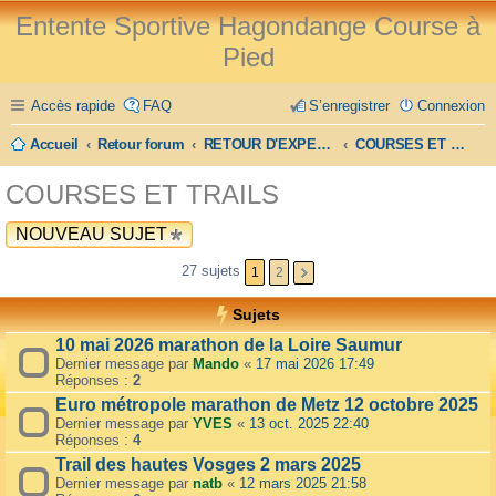
Entente Sportive Hagondange Course à
Pied
Accès rapide
FAQ
S’enregistrer
Connexion
Accueil
Retour forum
RETOUR D'EXPERIENCE
COURSES ET TRAILS
COURSES ET TRAILS
NOUVEAU SUJET
27 sujets
1
2
Sujets
10 mai 2026 marathon de la Loire Saumur
Dernier message par
Mando
«
17 mai 2026 17:49
Réponses :
2
Euro métropole marathon de Metz 12 octobre 2025
Dernier message par
YVES
«
13 oct. 2025 22:40
Réponses :
4
Trail des hautes Vosges 2 mars 2025
Dernier message par
natb
«
12 mars 2025 21:58