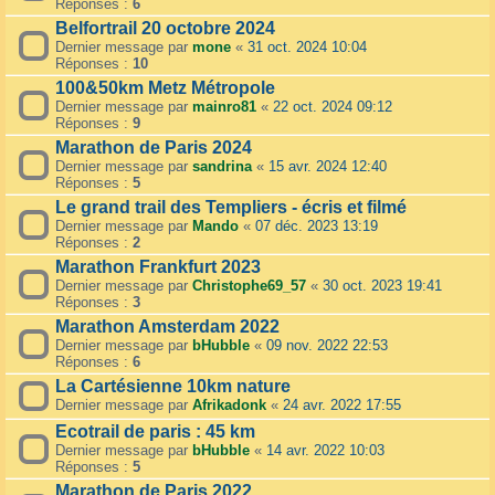
Réponses :
6
Belfortrail 20 octobre 2024
Dernier message par
mone
«
31 oct. 2024 10:04
Réponses :
10
100&50km Metz Métropole
Dernier message par
mainro81
«
22 oct. 2024 09:12
Réponses :
9
Marathon de Paris 2024
Dernier message par
sandrina
«
15 avr. 2024 12:40
Réponses :
5
Le grand trail des Templiers - écris et filmé
Dernier message par
Mando
«
07 déc. 2023 13:19
Réponses :
2
Marathon Frankfurt 2023
Dernier message par
Christophe69_57
«
30 oct. 2023 19:41
Réponses :
3
Marathon Amsterdam 2022
Dernier message par
bHubble
«
09 nov. 2022 22:53
Réponses :
6
La Cartésienne 10km nature
Dernier message par
Afrikadonk
«
24 avr. 2022 17:55
Ecotrail de paris : 45 km
Dernier message par
bHubble
«
14 avr. 2022 10:03
Réponses :
5
Marathon de Paris 2022