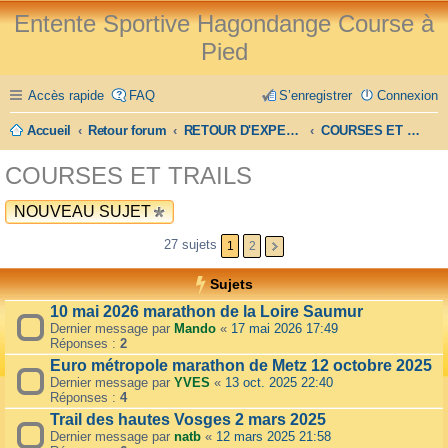
Entente Sportive Hagondange Course à
Pied
Accès rapide
FAQ
S’enregistrer
Connexion
Accueil
Retour forum
RETOUR D'EXPERIENCE
COURSES ET TRAILS
COURSES ET TRAILS
NOUVEAU SUJET
27 sujets
1
2
Sujets
10 mai 2026 marathon de la Loire Saumur
Dernier message par
Mando
«
17 mai 2026 17:49
Réponses :
2
Euro métropole marathon de Metz 12 octobre 2025
Dernier message par
YVES
«
13 oct. 2025 22:40
Réponses :
4
Trail des hautes Vosges 2 mars 2025
Dernier message par
natb
«
12 mars 2025 21:58