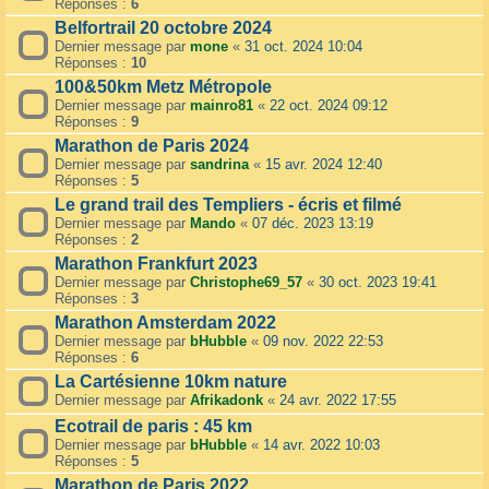
Réponses :
6
Belfortrail 20 octobre 2024
Dernier message par
mone
«
31 oct. 2024 10:04
Réponses :
10
100&50km Metz Métropole
Dernier message par
mainro81
«
22 oct. 2024 09:12
Réponses :
9
Marathon de Paris 2024
Dernier message par
sandrina
«
15 avr. 2024 12:40
Réponses :
5
Le grand trail des Templiers - écris et filmé
Dernier message par
Mando
«
07 déc. 2023 13:19
Réponses :
2
Marathon Frankfurt 2023
Dernier message par
Christophe69_57
«
30 oct. 2023 19:41
Réponses :
3
Marathon Amsterdam 2022
Dernier message par
bHubble
«
09 nov. 2022 22:53
Réponses :
6
La Cartésienne 10km nature
Dernier message par
Afrikadonk
«
24 avr. 2022 17:55
Ecotrail de paris : 45 km
Dernier message par
bHubble
«
14 avr. 2022 10:03
Réponses :
5
Marathon de Paris 2022