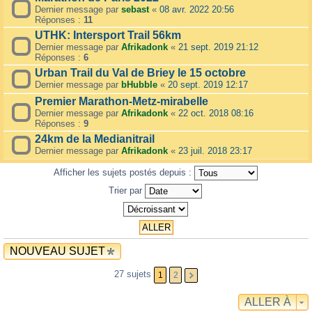
Dernier message par
sebast
«
08 avr. 2022 20:56
Réponses :
11
UTHK: Intersport Trail 56km
Dernier message par
Afrikadonk
«
21 sept. 2019 21:12
Réponses :
6
Urban Trail du Val de Briey le 15 octobre
Dernier message par
bHubble
«
20 sept. 2019 12:17
Premier Marathon-Metz-mirabelle
Dernier message par
Afrikadonk
«
22 oct. 2018 08:16
Réponses :
9
24km de la Medianitrail
Dernier message par
Afrikadonk
«
23 juil. 2018 23:17
Afficher les sujets postés depuis :
Trier par
NOUVEAU SUJET
27 sujets
1
2
ALLER À