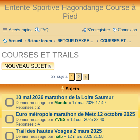
Entente Sportive Hagondange Course à
Pied
Accès rapide
FAQ
S’enregistrer
Connexion
Accueil
Retour forum
RETOUR D'EXPERIENCE
COURSES ET TRAILS
COURSES ET TRAILS
NOUVEAU SUJET
27 sujets
1
2
Sujets
10 mai 2026 marathon de la Loire Saumur
Dernier message par
Mando
«
17 mai 2026 17:49
Réponses :
2
Euro métropole marathon de Metz 12 octobre 2025
Dernier message par
YVES
«
13 oct. 2025 22:40
Réponses :
4
Trail des hautes Vosges 2 mars 2025
Dernier message par
natb
«
12 mars 2025 21:58