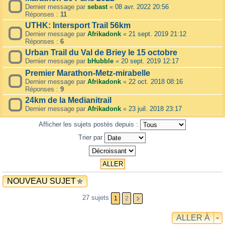
Dernier message par
sebast
«
08 avr. 2022 20:56
Réponses :
11
UTHK: Intersport Trail 56km
Dernier message par
Afrikadonk
«
21 sept. 2019 21:12
Réponses :
6
Urban Trail du Val de Briey le 15 octobre
Dernier message par
bHubble
«
20 sept. 2019 12:17
Premier Marathon-Metz-mirabelle
Dernier message par
Afrikadonk
«
22 oct. 2018 08:16
Réponses :
9
24km de la Medianitrail
Dernier message par
Afrikadonk
«
23 juil. 2018 23:17
Afficher les sujets postés depuis :
Trier par
NOUVEAU SUJET
27 sujets
1
2
ALLER À