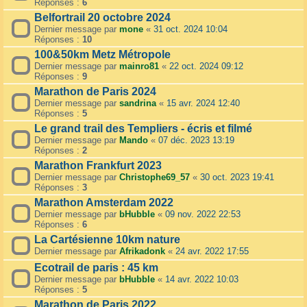
Réponses :
6
Belfortrail 20 octobre 2024
Dernier message par
mone
«
31 oct. 2024 10:04
Réponses :
10
100&50km Metz Métropole
Dernier message par
mainro81
«
22 oct. 2024 09:12
Réponses :
9
Marathon de Paris 2024
Dernier message par
sandrina
«
15 avr. 2024 12:40
Réponses :
5
Le grand trail des Templiers - écris et filmé
Dernier message par
Mando
«
07 déc. 2023 13:19
Réponses :
2
Marathon Frankfurt 2023
Dernier message par
Christophe69_57
«
30 oct. 2023 19:41
Réponses :
3
Marathon Amsterdam 2022
Dernier message par
bHubble
«
09 nov. 2022 22:53
Réponses :
6
La Cartésienne 10km nature
Dernier message par
Afrikadonk
«
24 avr. 2022 17:55
Ecotrail de paris : 45 km
Dernier message par
bHubble
«
14 avr. 2022 10:03
Réponses :
5
Marathon de Paris 2022