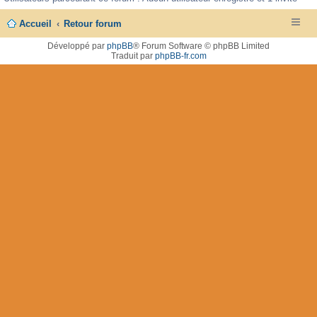
Accueil
Retour forum
Développé par
phpBB
® Forum Software © phpBB Limited
Traduit par
phpBB-fr.com