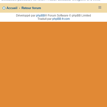
Accueil
Retour forum
Développé par
phpBB
® Forum Software © phpBB Limited
Traduit par
phpBB-fr.com