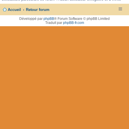
Accueil
Retour forum
Développé par
phpBB
® Forum Software © phpBB Limited
Traduit par
phpBB-fr.com