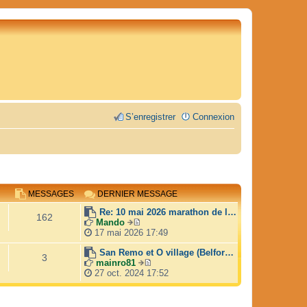
S’enregistrer
Connexion
MESSAGES
DERNIER MESSAGE
Re: 10 mai 2026 marathon de l…
162
Mando
V
17 mai 2026 17:49
o
i
San Remo et O village (Belfor…
3
r
mainro81
V
l
27 oct. 2024 17:52
o
e
i
d
r
e