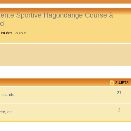
tente Sportive Hagondange Course à
ed
rum des Loulous
SUJETS
27
etc, etc ...
2
etc, etc ...