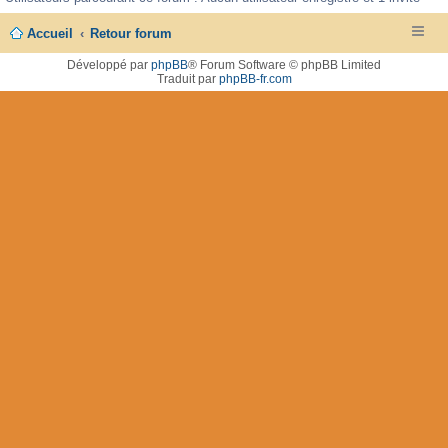
Accueil
Retour forum
Développé par
phpBB
® Forum Software © phpBB Limited
Traduit par
phpBB-fr.com