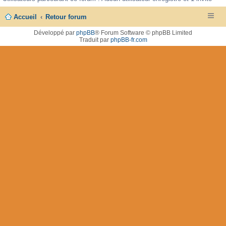
Accueil
Retour forum
Développé par
phpBB
® Forum Software © phpBB Limited
Traduit par
phpBB-fr.com