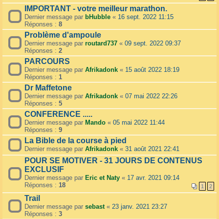
IMPORTANT - votre meilleur marathon.
Dernier message par
bHubble
«
16 sept. 2022 11:15
Réponses :
8
Problème d'ampoule
Dernier message par
routard737
«
09 sept. 2022 09:37
Réponses :
2
PARCOURS
Dernier message par
Afrikadonk
«
15 août 2022 18:19
Réponses :
1
Dr Maffetone
Dernier message par
Afrikadonk
«
07 mai 2022 22:26
Réponses :
5
CONFERENCE .....
Dernier message par
Mando
«
05 mai 2022 11:44
Réponses :
9
La Bible de la course à pied
Dernier message par
Afrikadonk
«
31 août 2021 22:41
POUR SE MOTIVER - 31 JOURS DE CONTENUS
EXCLUSIF
Dernier message par
Eric et Naty
«
17 avr. 2021 09:14
Réponses :
18
1
2
Trail
Dernier message par
sebast
«
23 janv. 2021 23:27
Réponses :
3