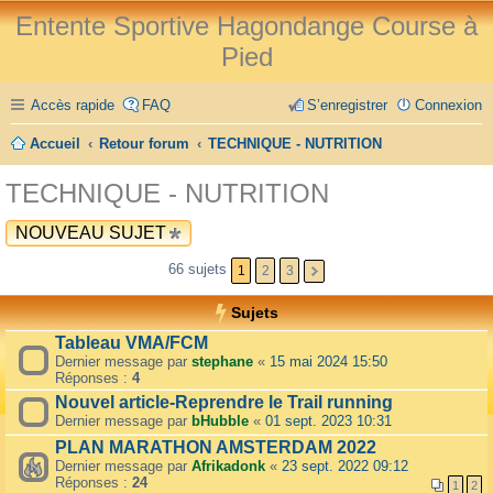
Entente Sportive Hagondange Course à
Pied
Accès rapide
FAQ
S’enregistrer
Connexion
Accueil
Retour forum
TECHNIQUE - NUTRITION
TECHNIQUE - NUTRITION
NOUVEAU SUJET
66 sujets
1
2
3
Sujets
Tableau VMA/FCM
Dernier message par
stephane
«
15 mai 2024 15:50
Réponses :
4
Nouvel article-Reprendre le Trail running
Dernier message par
bHubble
«
01 sept. 2023 10:31
PLAN MARATHON AMSTERDAM 2022
Dernier message par
Afrikadonk
«
23 sept. 2022 09:12
Réponses :
24
1
2