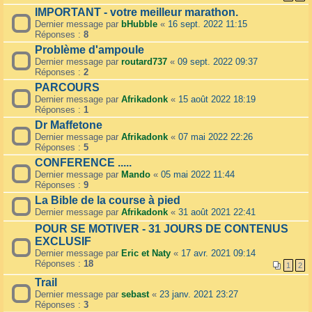
IMPORTANT - votre meilleur marathon.
Dernier message par
bHubble
«
16 sept. 2022 11:15
Réponses :
8
Problème d'ampoule
Dernier message par
routard737
«
09 sept. 2022 09:37
Réponses :
2
PARCOURS
Dernier message par
Afrikadonk
«
15 août 2022 18:19
Réponses :
1
Dr Maffetone
Dernier message par
Afrikadonk
«
07 mai 2022 22:26
Réponses :
5
CONFERENCE .....
Dernier message par
Mando
«
05 mai 2022 11:44
Réponses :
9
La Bible de la course à pied
Dernier message par
Afrikadonk
«
31 août 2021 22:41
POUR SE MOTIVER - 31 JOURS DE CONTENUS
EXCLUSIF
Dernier message par
Eric et Naty
«
17 avr. 2021 09:14
Réponses :
18
1
2
Trail
Dernier message par
sebast
«
23 janv. 2021 23:27
Réponses :
3