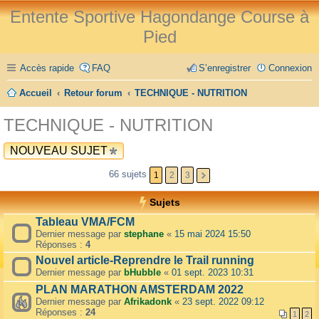
Entente Sportive Hagondange Course à
Pied
Accès rapide
FAQ
S’enregistrer
Connexion
Accueil
Retour forum
TECHNIQUE - NUTRITION
TECHNIQUE - NUTRITION
NOUVEAU SUJET
66 sujets
1
2
3
Sujets
Tableau VMA/FCM
Dernier message par
stephane
«
15 mai 2024 15:50
Réponses :
4
Nouvel article-Reprendre le Trail running
Dernier message par
bHubble
«
01 sept. 2023 10:31
PLAN MARATHON AMSTERDAM 2022
Dernier message par
Afrikadonk
«
23 sept. 2022 09:12
Réponses :
24
1
2