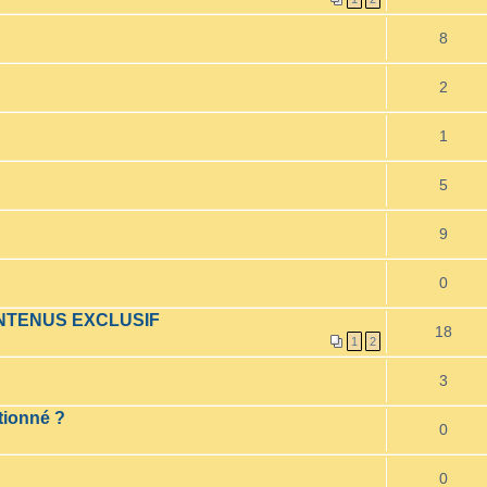
8
2
1
5
9
0
ONTENUS EXCLUSIF
18
1
2
3
ctionné ?
0
0