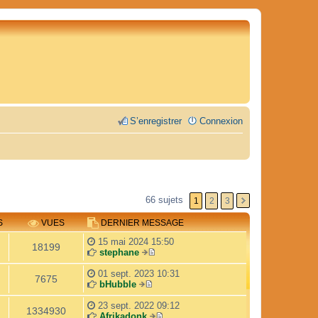
S’enregistrer
Connexion
66 sujets
1
2
3
S
VUES
DERNIER MESSAGE
15 mai 2024 15:50
18199
stephane
V
o
01 sept. 2023 10:31
7675
i
bHubble
V
r
o
l
23 sept. 2022 09:12
1334930
i
e
Afrikadonk