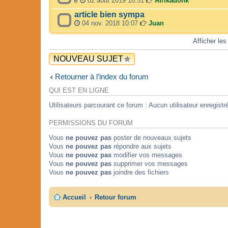
02 août 2019 18:51
Afrikadonk
i
r
h
F
article bien sympa
n
(
i
i
t
s
e
c
04 nov. 2018 10:07
Juan
(
)
r
h
s
j
(
i
Afficher les
)
o
s
e
i
)
r
NOUVEAU SUJET
n
j
(
t
o
s
(
i
)
Retourner à l’index du forum
s
n
j
)
t
o
QUI EST EN LIGNE
(
i
Utilisateurs parcourant ce forum : Aucun utilisateur enregistré
s
n
)
t
(
PERMISSIONS DU FORUM
s
)
Vous
ne pouvez pas
poster de nouveaux sujets
Vous
ne pouvez pas
répondre aux sujets
Vous
ne pouvez pas
modifier vos messages
Vous
ne pouvez pas
supprimer vos messages
Vous
ne pouvez pas
joindre des fichiers
Accueil
Retour forum