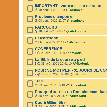
r
F
IMPORTANT - votre meilleur marathon.
(
i
s
c
18 août 2022 21:08
bHubble
)
h
Problème d'ampoule
j
i
o
e
08 sept. 2022 22:07
stephane
i
r
PARCOURS
n
(
t
s
18 août 2019 08:27
Afrikadonk
(
)
Dr Maffetone
s
j
)
o
06 mai 2022 12:41
Afrikadonk
i
CONFERENCE .....
n
t
26 avr. 2022 09:09
Mando
(
F
La Bible de la course à pied
s
i
)
c
31 août 2021 22:41
Afrikadonk
h
F
POUR SE MOTIVER - 31 JOURS DE C
i
i
e
c
12 mars 2021 09:06
bHubble
r
h
F
Trail
(
i
i
s
e
c
23 janv. 2021 09:01
Afrikadonk
)
r
h
Pourquoi utilise-t-on l'entrainement fra
j
(
i
o
s
e
30 nov. 2020 21:56
Afrikadonk
i
)
r
Courir&Bien-être
n
j
(
t
o
s
22 nov. 2020 18:05
Afrikadonk