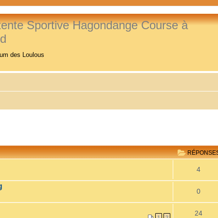
tente Sportive Hagondange Course à
ed
rum des Loulous
RÉPONSE
4
g
0
24
1
2