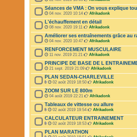
(
i
)
Séances de VMA : On vous explique tou
s
n
j
)
t
o
04 nov. 2020 10:14
Afrikadonk
(
i
L'échauffement en détail
s
n
)
t
08 nov. 2020 19:11
Afrikadonk
(
Améliorer ses entraînements grâce au ra
s
)
04 nov. 2020 10:47
Afrikadonk
RENFORCEMENT MUSCULAIRE
11 nov. 2019 21:21
Afrikadonk
PRINCIPE DE BASE DE L ENTRAINEM
21 sept. 2019 21:09
Afrikadonk
PLAN SEDAN-CHARLEVILLE
02 août 2019 18:50
Afrikadonk
F
ZOOM SUR LE 800m
i
c
04 août 2019 22:21
Afrikadonk
h
Tableaux de vittesse ou allure
i
e
02 août 2019 19:54
Afrikadonk
r
F
CALCULATEUR ENTRAINEMENT
(
i
s
c
02 août 2019 18:53
Afrikadonk
)
h
F
PLAN MARATHON
j
i
i
o
e
c