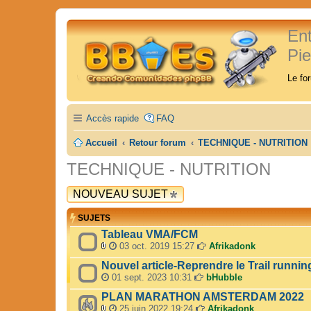
En
Pi
Le fo
Accès rapide
FAQ
Accueil
Retour forum
TECHNIQUE - NUTRITION
TECHNIQUE - NUTRITION
NOUVEAU SUJET
SUJETS
Tableau VMA/FCM
03 oct. 2019 15:27
Afrikadonk
F
Nouvel article-Reprendre le Trail runnin
i
c
01 sept. 2023 10:31
bHubble
h
PLAN MARATHON AMSTERDAM 2022
i
e
25 juin 2022 19:24
Afrikadonk