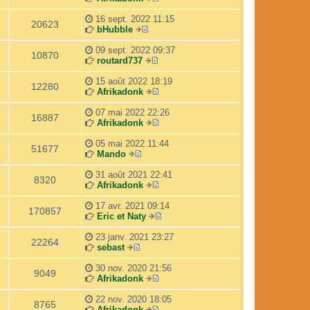
r
d
V
l
e
o
16 sept. 2022 11:15
20623
e
r
i
bHubble
d
V
n
r
e
o
i
l
09 sept. 2022 09:37
10870
r
i
e
e
routard737
n
r
r
V
d
i
l
m
o
e
15 août 2022 18:19
12280
e
e
e
i
r
Afrikadonk
r
d
s
r
n
V
m
e
s
l
i
o
07 mai 2022 22:26
16887
e
r
a
e
e
i
Afrikadonk
s
n
g
d
r
r
V
s
i
e
e
m
l
o
05 mai 2022 11:44
51677
a
e
r
e
e
i
Mando
V
g
r
n
s
d
r
o
e
m
i
s
e
l
31 août 2021 22:41
8320
i
e
e
a
r
e
Afrikadonk
r
s
r
g
n
d
V
l
s
m
e
i
e
o
17 avr. 2021 09:14
170857
e
a
e
e
r
i
Eric et Naty
d
g
s
r
n
r
V
e
e
s
m
i
l
o
23 janv. 2021 23:27
22264
r
a
e
e
e
i
sebast
V
n
g
s
r
d
r
o
i
e
s
m
e
l
30 nov. 2020 21:56
9049
i
e
a
e
r
e
Afrikadonk
r
r
g
s
n
V
d
l
m
e
s
i
o
e
22 nov. 2020 18:05
8765
e
e
a
e
i
r
Afrikadonk