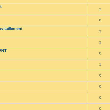
t
2
0
vitaillement
3
2
ENT
0
1
0
0
0
0