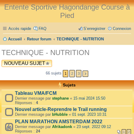
Entente Sportive Hagondange Course à
Pied
Accès rapide
FAQ
S’enregistrer
Connexion
Accueil
Retour forum
TECHNIQUE - NUTRITION
TECHNIQUE - NUTRITION
NOUVEAU SUJET
66 sujets
1
2
3
Sujets
Tableau VMA/FCM
Dernier message par
stephane
«
15 mai 2024 15:50
Réponses :
4
Nouvel article-Reprendre le Trail running
Dernier message par
bHubble
«
01 sept. 2023 10:31
PLAN MARATHON AMSTERDAM 2022
Dernier message par
Afrikadonk
«
23 sept. 2022 09:12
Réponses :
24
1
2