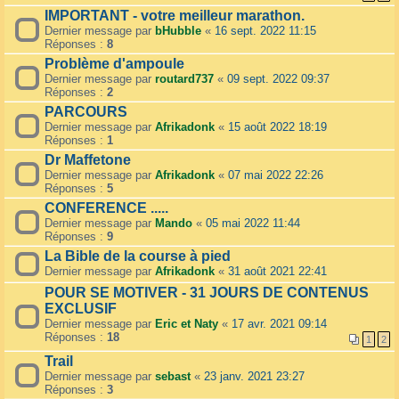
IMPORTANT - votre meilleur marathon.
Dernier message par
bHubble
«
16 sept. 2022 11:15
Réponses :
8
Problème d'ampoule
Dernier message par
routard737
«
09 sept. 2022 09:37
Réponses :
2
PARCOURS
Dernier message par
Afrikadonk
«
15 août 2022 18:19
Réponses :
1
Dr Maffetone
Dernier message par
Afrikadonk
«
07 mai 2022 22:26
Réponses :
5
CONFERENCE .....
Dernier message par
Mando
«
05 mai 2022 11:44
Réponses :
9
La Bible de la course à pied
Dernier message par
Afrikadonk
«
31 août 2021 22:41
POUR SE MOTIVER - 31 JOURS DE CONTENUS
EXCLUSIF
Dernier message par
Eric et Naty
«
17 avr. 2021 09:14
Réponses :
18
1
2
Trail
Dernier message par
sebast
«
23 janv. 2021 23:27
Réponses :
3