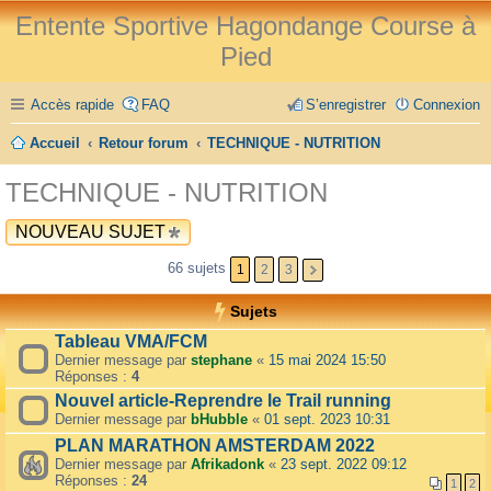
Entente Sportive Hagondange Course à
Pied
Accès rapide
FAQ
S’enregistrer
Connexion
Accueil
Retour forum
TECHNIQUE - NUTRITION
TECHNIQUE - NUTRITION
NOUVEAU SUJET
66 sujets
1
2
3
Sujets
Tableau VMA/FCM
Dernier message par
stephane
«
15 mai 2024 15:50
Réponses :
4
Nouvel article-Reprendre le Trail running
Dernier message par
bHubble
«
01 sept. 2023 10:31
PLAN MARATHON AMSTERDAM 2022
Dernier message par
Afrikadonk
«
23 sept. 2022 09:12
Réponses :
24
1
2