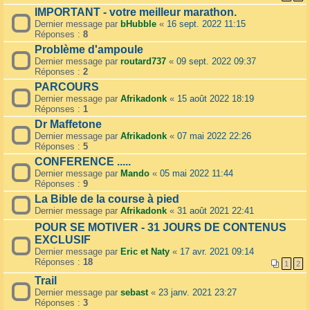
IMPORTANT - votre meilleur marathon.
Dernier message par
bHubble
«
16 sept. 2022 11:15
Réponses :
8
Problème d'ampoule
Dernier message par
routard737
«
09 sept. 2022 09:37
Réponses :
2
PARCOURS
Dernier message par
Afrikadonk
«
15 août 2022 18:19
Réponses :
1
Dr Maffetone
Dernier message par
Afrikadonk
«
07 mai 2022 22:26
Réponses :
5
CONFERENCE .....
Dernier message par
Mando
«
05 mai 2022 11:44
Réponses :
9
La Bible de la course à pied
Dernier message par
Afrikadonk
«
31 août 2021 22:41
POUR SE MOTIVER - 31 JOURS DE CONTENUS
EXCLUSIF
Dernier message par
Eric et Naty
«
17 avr. 2021 09:14
Réponses :
18
1
2
Trail
Dernier message par
sebast
«
23 janv. 2021 23:27
Réponses :
3