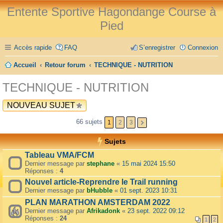
Entente Sportive Hagondange Course à
Pied
Accès rapide
FAQ
S’enregistrer
Connexion
Accueil
Retour forum
TECHNIQUE - NUTRITION
TECHNIQUE - NUTRITION
NOUVEAU SUJET
66 sujets
1
2
3
Sujets
Tableau VMA/FCM
Dernier message par
stephane
«
15 mai 2024 15:50
Réponses :
4
Nouvel article-Reprendre le Trail running
Dernier message par
bHubble
«
01 sept. 2023 10:31
PLAN MARATHON AMSTERDAM 2022
Dernier message par
Afrikadonk
«
23 sept. 2022 09:12
Réponses :
24
1
2