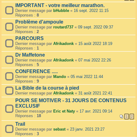
IMPORTANT - votre meilleur marathon.
Dernier message par
bHubble
«
16 sept. 2022 11:15
Réponses :
8
Problème d'ampoule
Dernier message par
routard737
«
09 sept. 2022 09:37
Réponses :
2
PARCOURS
Dernier message par
Afrikadonk
«
15 août 2022 18:19
Réponses :
1
Dr Maffetone
Dernier message par
Afrikadonk
«
07 mai 2022 22:26
Réponses :
5
CONFERENCE .....
Dernier message par
Mando
«
05 mai 2022 11:44
Réponses :
9
La Bible de la course à pied
Dernier message par
Afrikadonk
«
31 août 2021 22:41
POUR SE MOTIVER - 31 JOURS DE CONTENUS
EXCLUSIF
Dernier message par
Eric et Naty
«
17 avr. 2021 09:14
Réponses :
18
1
2
Trail
Dernier message par
sebast
«
23 janv. 2021 23:27
Réponses :
3