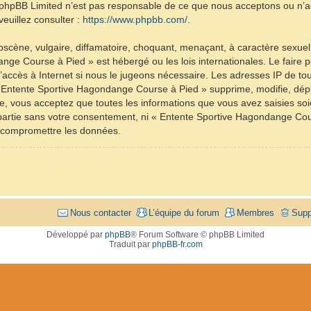
et. phpBB Limited n’est pas responsable de ce que nous acceptons ou 
euillez consulter :
https://www.phpbb.com/
.
scène, vulgaire, diffamatoire, choquant, menaçant, à caractère sexuel 
nge Course à Pied » est hébergé ou les lois internationales. Le fair
d’accès à Internet si nous le jugeons nécessaire. Les adresses IP de t
Entente Sportive Hagondange Course à Pied » supprime, modifie, dépla
, vous acceptez que toutes les informations que vous avez saisies so
e partie sans votre consentement, ni « Entente Sportive Hagondange C
à compromettre les données.
Nous contacter
L’équipe du forum
Membres
Supp
Développé par
phpBB
® Forum Software © phpBB Limited
Traduit par
phpBB-fr.com