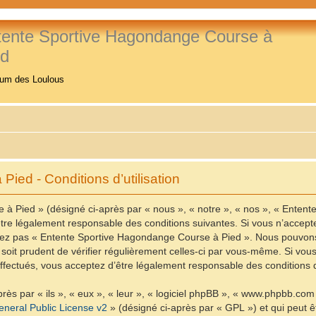
tente Sportive Hagondange Course à
ed
rum des Loulous
ied - Conditions d’utilisation
à Pied » (désigné ci-après par « nous », « notre », « nos », « Enten
re légalement responsable des conditions suivantes. Si vous n’accepte
ilisez pas « Entente Sportive Hagondange Course à Pied ». Nous pouvons
 soit prudent de vérifier régulièrement celles-ci par vous-même. Si vo
fectués, vous acceptez d’être légalement responsable des conditions d
ès par « ils », « eux », « leur », « logiciel phpBB », « www.phpbb.com
neral Public License v2
» (désigné ci-après par « GPL ») et qui peut 