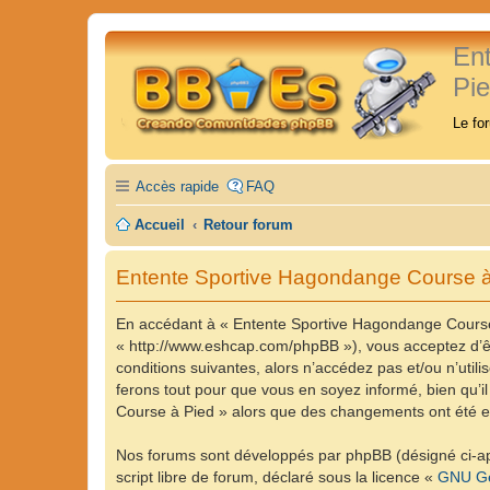
En
Pi
Le fo
Accès rapide
FAQ
Accueil
Retour forum
Entente Sportive Hagondange Course à P
En accédant à « Entente Sportive Hagondange Course 
« http://www.eshcap.com/phpBB »), vous acceptez d’êt
conditions suivantes, alors n’accédez pas et/ou n’ut
ferons tout pour que vous en soyez informé, bien qu’il
Course à Pied » alors que des changements ont été ef
Nos forums sont développés par phpBB (désigné ci-apr
script libre de forum, déclaré sous la licence «
GNU Ge