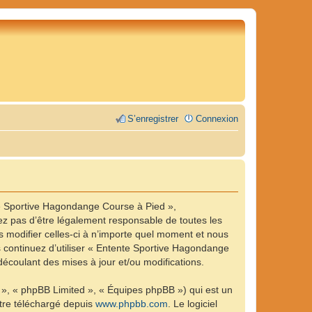
S’enregistrer
Connexion
te Sportive Hagondange Course à Pied »,
z pas d’être légalement responsable de toutes les
 modifier celles-ci à n’importe quel moment et nous
us continuez d’utiliser « Entente Sportive Hagondange
écoulant des mises à jour et/ou modifications.
 », « phpBB Limited », « Équipes phpBB ») qui est un
être téléchargé depuis
www.phpbb.com
. Le logiciel