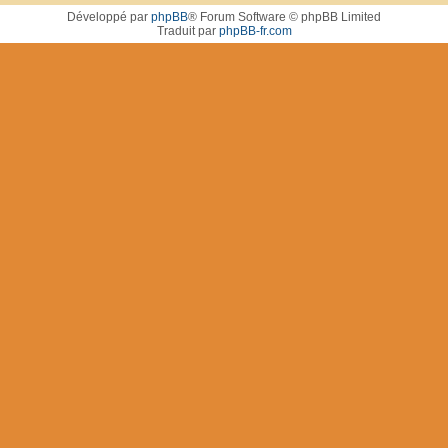
Développé par
phpBB
® Forum Software © phpBB Limited
Traduit par
phpBB-fr.com