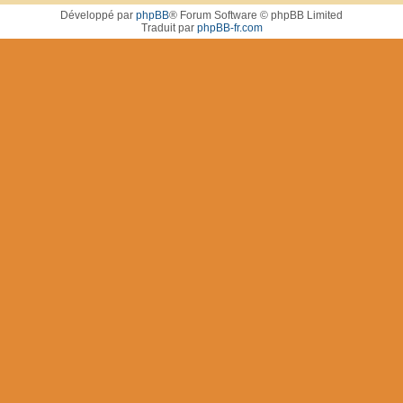
Développé par
phpBB
® Forum Software © phpBB Limited
Traduit par
phpBB-fr.com