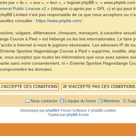
ès par « ils », « eux », « leur », « logiciel phpBB », « www.phpbb.com
neral Public License v2
» (désigné ci-après par « GPL ») et qui peut 
et. phpBB Limited n’est pas responsable de ce que nous acceptons ou 
euillez consulter :
https://www.phpbb.com/
.
scène, vulgaire, diffamatoire, choquant, menaçant, à caractère sexuel 
nge Course à Pied » est hébergé ou les lois internationales. Le fair
d’accès à Internet si nous le jugeons nécessaire. Les adresses IP de t
Entente Sportive Hagondange Course à Pied » supprime, modifie, dépla
, vous acceptez que toutes les informations que vous avez saisies so
e partie sans votre consentement, ni « Entente Sportive Hagondange C
à compromettre les données.
Nous contacter
L’équipe du forum
Membres
Supp
Développé par
phpBB
® Forum Software © phpBB Limited
Traduit par
phpBB-fr.com