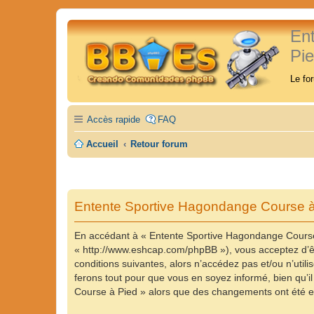
En
Pi
Le fo
Accès rapide
FAQ
Accueil
Retour forum
Entente Sportive Hagondange Course à 
En accédant à « Entente Sportive Hagondange Course 
« http://www.eshcap.com/phpBB »), vous acceptez d’êt
conditions suivantes, alors n’accédez pas et/ou n’ut
ferons tout pour que vous en soyez informé, bien qu’il
Course à Pied » alors que des changements ont été ef