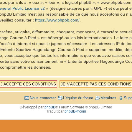
ès par « ils », « eux », « leur », « logiciel phpBB », « www.phpbb.com
neral Public License v2
» (désigné ci-après par « GPL ») et qui peut 
et. phpBB Limited n’est pas responsable de ce que nous acceptons ou 
euillez consulter :
https://www.phpbb.com/
.
scène, vulgaire, diffamatoire, choquant, menaçant, à caractère sexuel 
nge Course à Pied » est hébergé ou les lois internationales. Le fair
d’accès à Internet si nous le jugeons nécessaire. Les adresses IP de t
Entente Sportive Hagondange Course à Pied » supprime, modifie, dépla
, vous acceptez que toutes les informations que vous avez saisies so
e partie sans votre consentement, ni « Entente Sportive Hagondange C
à compromettre les données.
Nous contacter
L’équipe du forum
Membres
Supp
Développé par
phpBB
® Forum Software © phpBB Limited
Traduit par
phpBB-fr.com