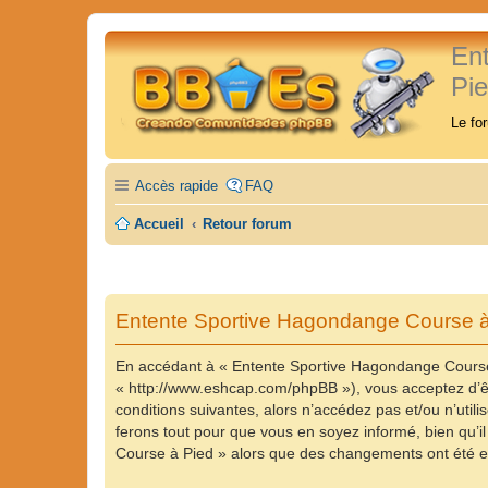
En
Pi
Le fo
Accès rapide
FAQ
Accueil
Retour forum
Entente Sportive Hagondange Course à 
En accédant à « Entente Sportive Hagondange Course 
« http://www.eshcap.com/phpBB »), vous acceptez d’êt
conditions suivantes, alors n’accédez pas et/ou n’ut
ferons tout pour que vous en soyez informé, bien qu’il
Course à Pied » alors que des changements ont été ef