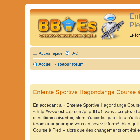
En
Pi
Le fo
Accès rapide
FAQ
Accueil
Retour forum
Entente Sportive Hagondange Course à 
En accédant à « Entente Sportive Hagondange Course 
« http://www.eshcap.com/phpBB »), vous acceptez d’êt
conditions suivantes, alors n’accédez pas et/ou n’ut
ferons tout pour que vous en soyez informé, bien qu’il
Course à Pied » alors que des changements ont été ef