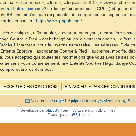
ès par « ils », « eux », « leur », « logiciel phpBB », « www.phpbb.com
neral Public License v2
» (désigné ci-après par « GPL ») et qui peut 
et. phpBB Limited n’est pas responsable de ce que nous acceptons ou 
euillez consulter :
https://www.phpbb.com/
.
scène, vulgaire, diffamatoire, choquant, menaçant, à caractère sexuel 
nge Course à Pied » est hébergé ou les lois internationales. Le fair
d’accès à Internet si nous le jugeons nécessaire. Les adresses IP de t
Entente Sportive Hagondange Course à Pied » supprime, modifie, dépla
, vous acceptez que toutes les informations que vous avez saisies so
e partie sans votre consentement, ni « Entente Sportive Hagondange C
à compromettre les données.
Nous contacter
L’équipe du forum
Membres
Supp
Développé par
phpBB
® Forum Software © phpBB Limited
Traduit par
phpBB-fr.com