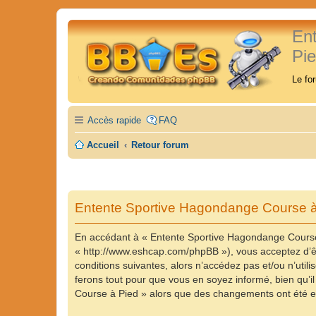
En
Pi
Le fo
Accès rapide
FAQ
Accueil
Retour forum
Entente Sportive Hagondange Course à 
En accédant à « Entente Sportive Hagondange Course 
« http://www.eshcap.com/phpBB »), vous acceptez d’êt
conditions suivantes, alors n’accédez pas et/ou n’ut
ferons tout pour que vous en soyez informé, bien qu’il
Course à Pied » alors que des changements ont été ef