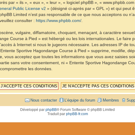
ès par « ils », « eux », « leur », « logiciel phpBB », « www.phpbb.com
neral Public License v2
» (désigné ci-après par « GPL ») et qui peut 
et. phpBB Limited n’est pas responsable de ce que nous acceptons ou 
euillez consulter :
https://www.phpbb.com/
.
scène, vulgaire, diffamatoire, choquant, menaçant, à caractère sexuel 
nge Course à Pied » est hébergé ou les lois internationales. Le fair
d’accès à Internet si nous le jugeons nécessaire. Les adresses IP de t
Entente Sportive Hagondange Course à Pied » supprime, modifie, dépla
, vous acceptez que toutes les informations que vous avez saisies so
e partie sans votre consentement, ni « Entente Sportive Hagondange C
à compromettre les données.
Nous contacter
L’équipe du forum
Membres
Supp
Développé par
phpBB
® Forum Software © phpBB Limited
Traduit par
phpBB-fr.com