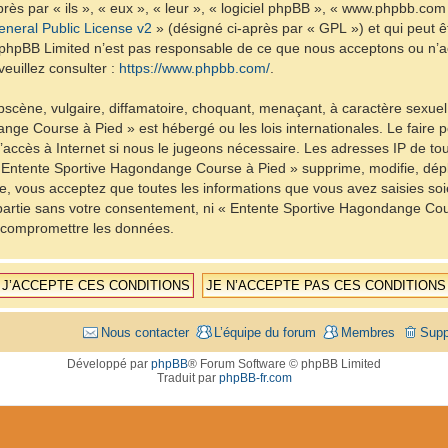
ès par « ils », « eux », « leur », « logiciel phpBB », « www.phpbb.com
neral Public License v2
» (désigné ci-après par « GPL ») et qui peut 
et. phpBB Limited n’est pas responsable de ce que nous acceptons ou 
euillez consulter :
https://www.phpbb.com/
.
scène, vulgaire, diffamatoire, choquant, menaçant, à caractère sexuel 
nge Course à Pied » est hébergé ou les lois internationales. Le fair
d’accès à Internet si nous le jugeons nécessaire. Les adresses IP de t
Entente Sportive Hagondange Course à Pied » supprime, modifie, dépla
, vous acceptez que toutes les informations que vous avez saisies so
e partie sans votre consentement, ni « Entente Sportive Hagondange C
à compromettre les données.
Nous contacter
L’équipe du forum
Membres
Supp
Développé par
phpBB
® Forum Software © phpBB Limited
Traduit par
phpBB-fr.com