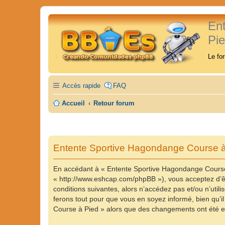
En
Pi
Le fo
Accès rapide
FAQ
Accueil
Retour forum
Entente Sportive Hagondange Course à 
En accédant à « Entente Sportive Hagondange Course 
« http://www.eshcap.com/phpBB »), vous acceptez d’êt
conditions suivantes, alors n’accédez pas et/ou n’ut
ferons tout pour que vous en soyez informé, bien qu’il
Course à Pied » alors que des changements ont été ef