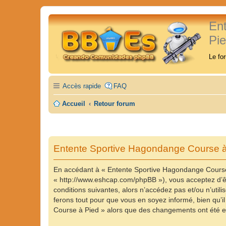
En
Pi
Le fo
Accès rapide
FAQ
Accueil
Retour forum
Entente Sportive Hagondange Course à 
En accédant à « Entente Sportive Hagondange Course 
« http://www.eshcap.com/phpBB »), vous acceptez d’êt
conditions suivantes, alors n’accédez pas et/ou n’ut
ferons tout pour que vous en soyez informé, bien qu’il
Course à Pied » alors que des changements ont été ef