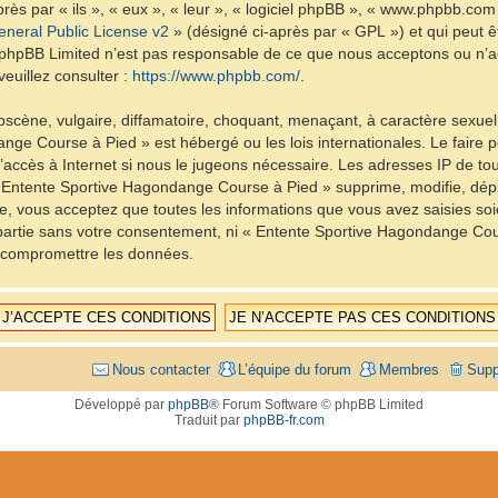
ès par « ils », « eux », « leur », « logiciel phpBB », « www.phpbb.com
neral Public License v2
» (désigné ci-après par « GPL ») et qui peut 
et. phpBB Limited n’est pas responsable de ce que nous acceptons ou 
euillez consulter :
https://www.phpbb.com/
.
scène, vulgaire, diffamatoire, choquant, menaçant, à caractère sexuel 
nge Course à Pied » est hébergé ou les lois internationales. Le fair
d’accès à Internet si nous le jugeons nécessaire. Les adresses IP de t
Entente Sportive Hagondange Course à Pied » supprime, modifie, dépla
, vous acceptez que toutes les informations que vous avez saisies so
e partie sans votre consentement, ni « Entente Sportive Hagondange C
à compromettre les données.
Nous contacter
L’équipe du forum
Membres
Supp
Développé par
phpBB
® Forum Software © phpBB Limited
Traduit par
phpBB-fr.com