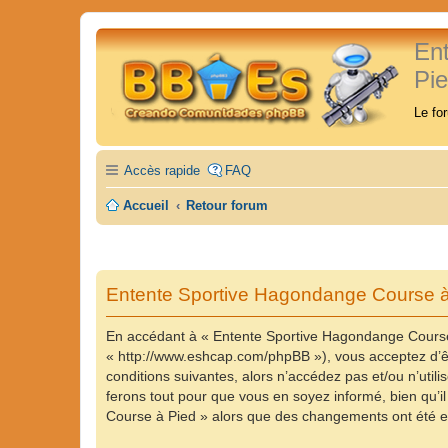
En
Pi
Le fo
Accès rapide
FAQ
Accueil
Retour forum
Entente Sportive Hagondange Course à 
En accédant à « Entente Sportive Hagondange Course 
« http://www.eshcap.com/phpBB »), vous acceptez d’êt
conditions suivantes, alors n’accédez pas et/ou n’ut
ferons tout pour que vous en soyez informé, bien qu’il
Course à Pied » alors que des changements ont été ef