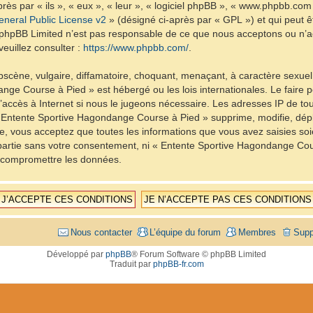
ès par « ils », « eux », « leur », « logiciel phpBB », « www.phpbb.com
neral Public License v2
» (désigné ci-après par « GPL ») et qui peut 
et. phpBB Limited n’est pas responsable de ce que nous acceptons ou 
euillez consulter :
https://www.phpbb.com/
.
scène, vulgaire, diffamatoire, choquant, menaçant, à caractère sexuel 
nge Course à Pied » est hébergé ou les lois internationales. Le fair
d’accès à Internet si nous le jugeons nécessaire. Les adresses IP de t
Entente Sportive Hagondange Course à Pied » supprime, modifie, dépla
, vous acceptez que toutes les informations que vous avez saisies so
e partie sans votre consentement, ni « Entente Sportive Hagondange C
à compromettre les données.
Nous contacter
L’équipe du forum
Membres
Supp
Développé par
phpBB
® Forum Software © phpBB Limited
Traduit par
phpBB-fr.com