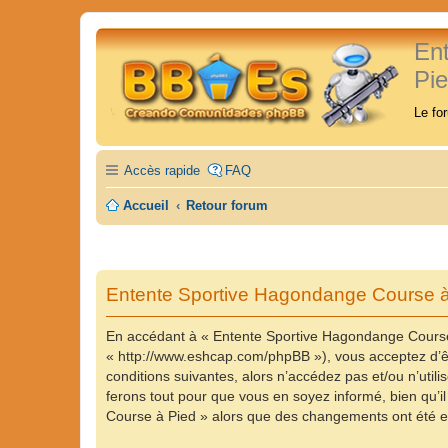
En
Pi
Le fo
Accès rapide
FAQ
Accueil
Retour forum
Entente Sportive Hagondange Course à 
En accédant à « Entente Sportive Hagondange Course 
« http://www.eshcap.com/phpBB »), vous acceptez d’êt
conditions suivantes, alors n’accédez pas et/ou n’ut
ferons tout pour que vous en soyez informé, bien qu’il
Course à Pied » alors que des changements ont été ef