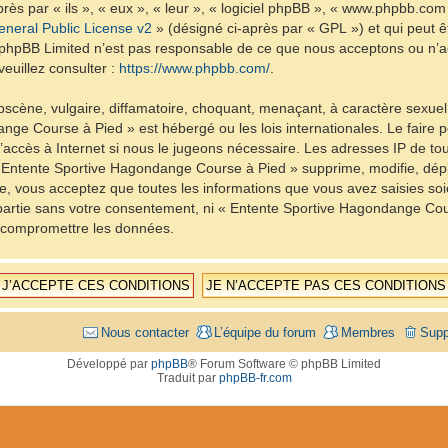
ès par « ils », « eux », « leur », « logiciel phpBB », « www.phpbb.com
neral Public License v2
» (désigné ci-après par « GPL ») et qui peut 
et. phpBB Limited n’est pas responsable de ce que nous acceptons ou 
euillez consulter :
https://www.phpbb.com/
.
scène, vulgaire, diffamatoire, choquant, menaçant, à caractère sexuel 
nge Course à Pied » est hébergé ou les lois internationales. Le fair
d’accès à Internet si nous le jugeons nécessaire. Les adresses IP de t
Entente Sportive Hagondange Course à Pied » supprime, modifie, dépla
, vous acceptez que toutes les informations que vous avez saisies so
e partie sans votre consentement, ni « Entente Sportive Hagondange C
à compromettre les données.
Nous contacter
L’équipe du forum
Membres
Supp
Développé par
phpBB
® Forum Software © phpBB Limited
Traduit par
phpBB-fr.com